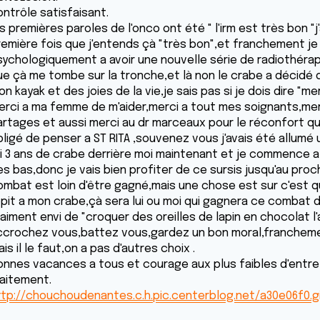
ontrôle satisfaisant.
s premières paroles de l'onco ont été " l'irm est très bon "j'
remière fois que j'entends çà "très bon",et franchement je 
sychologiquement a avoir une nouvelle série de radiothérapie
ue çà me tombe sur la tronche,et là non le crabe a décidé d
n kayak et des joies de la vie,je sais pas si je dois dire "mer
erci a ma femme de m'aider,merci a tout mes soignants,mer
artages et aussi merci au dr marceaux pour le réconfort qu'i
bligé de penser a ST RITA ,souvenez vous j'avais été allumé 
'ai 3 ans de crabe derrière moi maintenant et je commence a 
es bas,donc je vais bien profiter de ce sursis jusqu'au proc
ombat est loin d'être gagné,mais une chose est sur c'est qu
pit a mon crabe,çà sera lui ou moi qui gagnera ce combat dif
raiment envi de "croquer des oreilles de lapin en chocolat l
ccrochez vous,battez vous,gardez un bon moral,franchement
is il le faut,on a pas d'autres choix .
onnes vacances a tous et courage aux plus faibles d'entre
raitement.
ttp://chouchoudenantes.c.h.pic.centerblog.net/a30e06f0.g