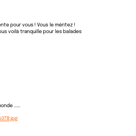
ente pour vous ! Vous le méritez !
ous voilà tranquille pour les balades
de .......
b378.jpg