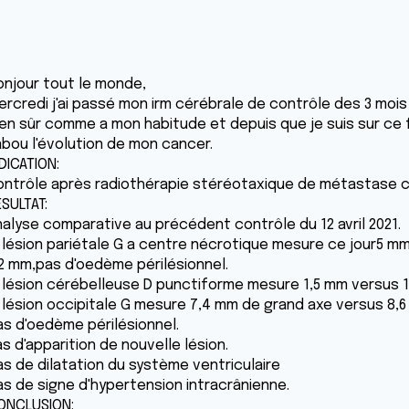
onjour tout le monde,
rcredi j'ai passé mon irm cérébrale de contrôle des 3 mois e
ien sûr comme a mon habitude et depuis que je suis sur ce
abou l'évolution de mon cancer.
DICATION:
ontrôle après radiothérapie stéréotaxique de métastase c
SULTAT:
nalyse comparative au précédent contrôle du 12 avril 2021.
a lésion pariétale G a centre nécrotique mesure ce jour5 m
,2 mm,pas d'oedème périlésionnel.
a lésion cérébelleuse D punctiforme mesure 1,5 mm versus 1
a lésion occipitale G mesure 7,4 mm de grand axe versus 8,
as d'oedème périlésionnel.
s d'apparition de nouvelle lésion.
as de dilatation du système ventriculaire
as de signe d'hypertension intracrânienne.
ONCLUSION: