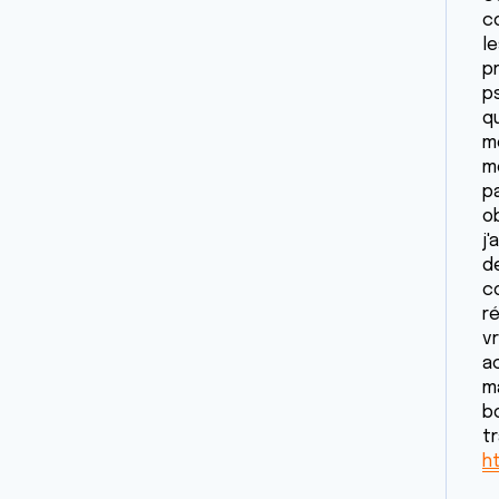
c
le
p
p
q
mo
m
p
o
j
d
c
ré
v
a
ma
b
t
h