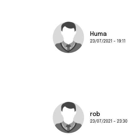
e
n
t
e
m
Huma
e
23/07/2021 - 19:11
n
t
rob
23/07/2021 - 23:30