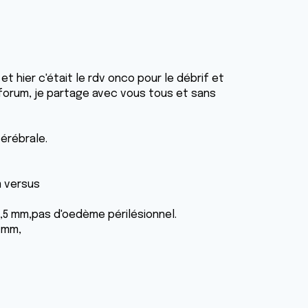
t hier c'était le rdv onco pour le débrif et
 forum, je partage avec vous tous et sans
érébrale.
m versus
,5 mm,pas d'oedème périlésionnel.
6 mm,