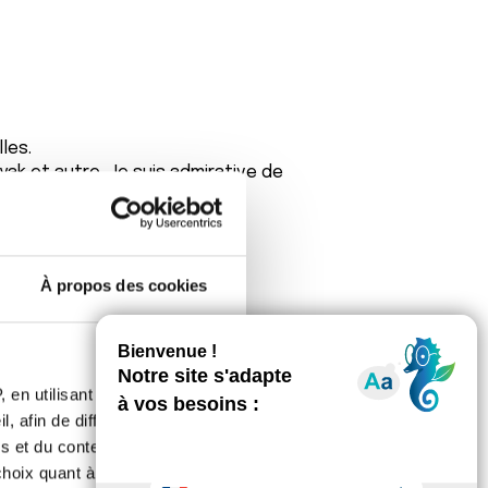
les.
yak et autre. Je suis admirative de
éros.
dame Rob.
À propos des cookies
 en utilisant des
, afin de diffuser des
s et du contenu, ainsi que de
oix quant à l'utilisation de
beaucoup tous les chiffres sont en