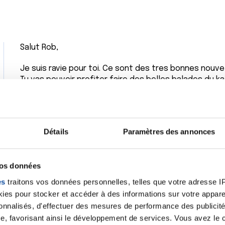
Salut Rob,
Je suis ravie pour toi. Ce sont des tres bonnes nouvel
Tu vas pouvoir profiter faire des belles balades du ka
ta combativitée comme je le dis toujours tu es mon h
Bon week end à tous et donne un grand bonjour à Ma
Bises.
Cathy
Détails
Paramètres des annonces
Citer
vos données
es
traitons vos données personnelles, telles que votre adresse IP,
es pour stocker et accéder à des informations sur votre appareil
sonnalisés, d'effectuer des mesures de performance des publicité
Coucou Rob
e, favorisant ainsi le développement de services. Vous avez le ch
Tu dois être super soulagé, même si ce n'est pas de 