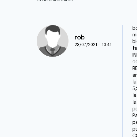
13 commentaires
b
me
rob
b
23/07/2021 - 10:41
t
IN
c
RE
a
l
5
l
l
p
Pa
p
p
C