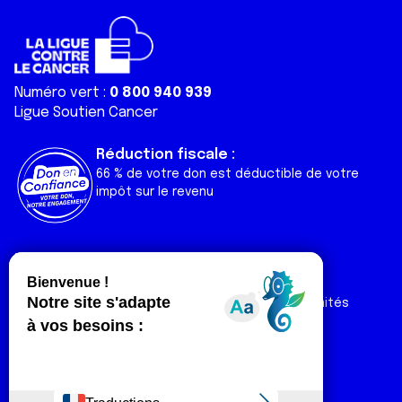
Numéro vert :
0 800 940 939
Ligue Soutien Cancer
Réduction fiscale :
66 % de votre don est déductible de votre
impôt sur le revenu
Liens utiles
Espaces
Nos actualités
Forum
Nos publications
Espace Ligue & comités
Contact
Espace chercheur
Devenir partenaire
Espace presse
Magazine Vivre
Intranet