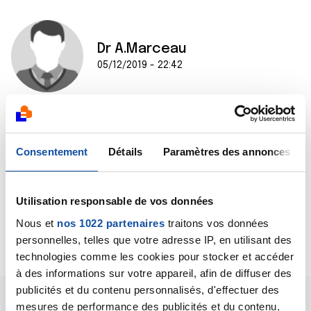
Dr A.Marceau
05/12/2019 - 22:42
Bonjour Caroline,
Une infection à HPV ne peut pas être la preuve d’une
Consentement
Détails
Paramètres des annonces
infidélité de votre partenaire. Et la vaccination ne
protège pas contre tous les types de HPV.
Bien cordialement
Utilisation responsable de vos données
Dr A Marceau
Nous et
nos 1022 partenaires
traitons vos données
Citer
personnelles, telles que votre adresse IP, en utilisant des
technologies comme les cookies pour stocker et accéder
à des informations sur votre appareil, afin de diffuser des
publicités et du contenu personnalisés, d'effectuer des
mesures de performance des publicités et du contenu,