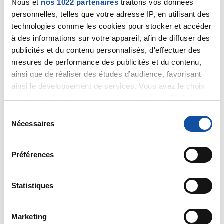
Nous et
nos 1022 partenaires
traitons vos données
personnelles, telles que votre adresse IP, en utilisant des
Bonsoir Rob super endroit!!
technologies comme les cookies pour stocker et accéder
à des informations sur votre appareil, afin de diffuser des
Citer
publicités et du contenu personnalisés, d'effectuer des
mesures de performance des publicités et du contenu,
ainsi que de réaliser des études d’audience, favorisant
ainsi le développement de services. Vous avez le choix
quant à l'utilisation de vos données et à leurs finalités.
Vous pouvez modifier ou retirer votre consentement à
S
rob
tout moment en consultant la Déclaration relative aux
Nécessaires
é
03/02/2021 - 23:08
cookies ou en cliquant sur l'icône de confidentialité.
l
e
Préférences
Si vous le permettez, nous aimerions également :
c
Collecter des informations sur votre localisation
re,
t
géographique qui peuvent être précises à plusieurs
c'est la station balnéaire de bénodet,j'avoue que de
i
Statistiques
ce côté la j'ai du bol ya le choix des ballades.
mètres près
o
Identifier votre appareil en l'analysant activement
n
content de savoir que c'est fait pour ton mari et
Marketing
pour en relever les caractéristiques spécifiques
d