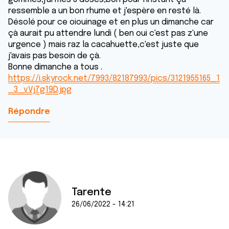
ressemble a un bon rhume et j'espère en resté là.
Désolé pour ce oiouinage et en plus un dimanche car
çà aurait pu attendre lundi ( ben oui c'est pas z'une
urgence ) mais raz la cacahuette,c'est juste que
j'avais pas besoin de çà.
Bonne dimanche a tous .
https://i.skyrock.net/7993/82187993/pics/3121955165_1
_3_vVj7g19D.jpg
Répondre
Tarente
26/06/2022 - 14:21