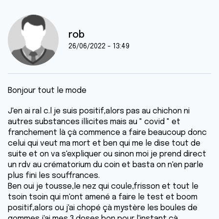
rob
26/06/2022 - 13:49
Bonjour tout le mode
J'en ai ral c.l je suis positif,alors pas au chichon ni
autres substances illicites mais au " covid " et
franchement là çà commence a faire beaucoup donc
celui qui veut ma mort et ben qui me le dise tout de
suite et on va s'expliquer ou sinon moi je prend direct
un rdv au crématorium du coin et basta on n'en parle
plus fini les souffrances.
Ben oui je tousse,le nez qui coule,frisson et tout le
tsoin tsoin qui m'ont amené a faire le test et boom
positif,alors ou j'ai chopé çà mystère les boules de
gommes,j'ai mes 3 doses,bon pour l'instant çà