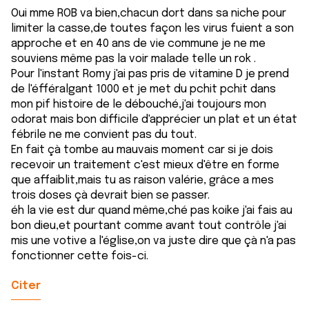
Oui mme ROB va bien,chacun dort dans sa niche pour
limiter la casse,de toutes façon les virus fuient a son
approche et en 40 ans de vie commune je ne me
souviens même pas la voir malade telle un rok .
Pour l'instant Romy j'ai pas pris de vitamine D je prend
de l'éfféralgant 1000 et je met du pchit pchit dans
mon pif histoire de le débouché,j'ai toujours mon
odorat mais bon difficile d'apprécier un plat et un état
fébrile ne me convient pas du tout.
En fait çà tombe au mauvais moment car si je dois
recevoir un traitement c'est mieux d'être en forme
que affaiblit,mais tu as raison valérie, grâce a mes
trois doses çà devrait bien se passer.
éh la vie est dur quand même,ché pas koike j'ai fais au
bon dieu,et pourtant comme avant tout contrôle j'ai
mis une votive a l'église,on va juste dire que çà n'a pas
fonctionner cette fois-ci.
Citer