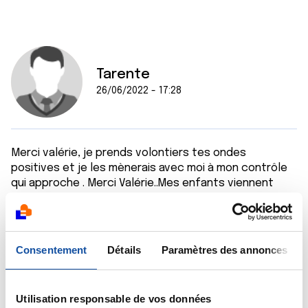
Tarente
26/06/2022 - 17:28
Merci valérie, je prends volontiers tes ondes
positives et je les mènerais avec moi à mon contrôle
qui approche . Merci Valérie..Mes enfants viennent
d'arriver auprès de moi pour leurs vacances et je ne
sais vraiment pas si c'est bien ou pas pour eux .. Je les
aime trop et les résultats m'angoissent . Je ne
voudrais pas leurs gâcher leurs vacances.. .On verra
Consentement
Détails
Paramètres des annonces
bien.. Merci encore Valérie..
Pleins de bisous à toi Valérie, à rob, à marwen, à
Utilisation responsable de vos données
Marine, à Stéphane, à Sylvie, à Danielle, a Romy, a