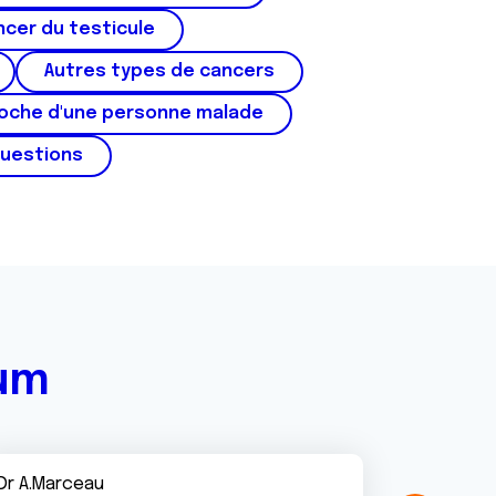
cer du testicule
Autres types de cancers
roche d'une personne malade
questions
rum
Dr A.Marceau