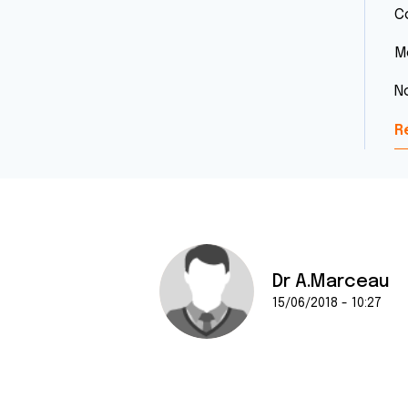
C
M
N
R
Dr A.Marceau
15/06/2018 - 10:27