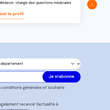
Médecin, chargé des questions médicales
Voir le profil
Voir le pr
s
conditions générales
et souhaite
galement recevoir l'actualité à