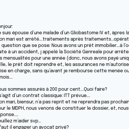
njour:
e suis épouse d’une malade d’un Gliobastome IV et, àpres la
n mari est arrêté....traitements après traitements...opératio
a question que se pose: Nous avons un prêt immobilier....à l
uite à un accident, j appelé la Société Genreale pour arrête
es mensualités pour une année (donc, nous avons payé unique
uille, le prêt doit reprendre et, les assurances ne m’autori
rise en charge, sans qu’avant je rembourse cette menée ou,
mois....
ous sommes assurés à 200 pour cent....Quoi faire?
 s’agit d’un contrat classique: ITT prévue....
n mari, biensur, n’a pas reprit et ne reprendra pas prochain
our le MDPH, nous venons de constituer le dossier, et, nous
ponse.....
uillez m’aider svp...
 faut il engager un avocat privé?