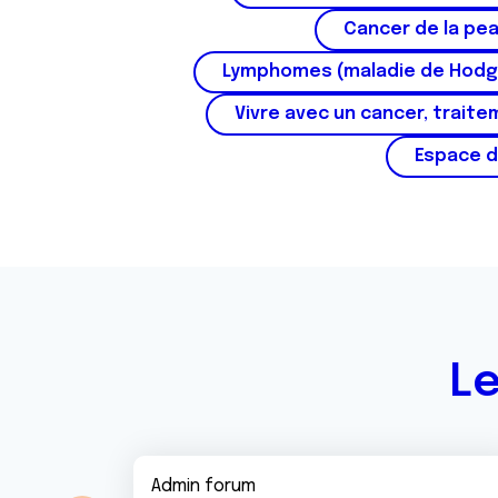
n
Cancer de la pe
t
e
Lymphomes (maladie de Hodg
m
e
Vivre avec un cancer, traite
n
Espace d
t
Le
Admin forum