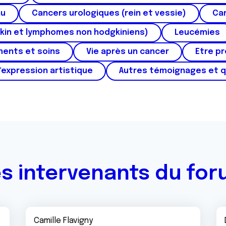
au
Cancers urologiques (rein et vessie)
Can
kin et lymphomes non hodgkiniens)
Leucémies
ments et soins
Vie après un cancer
Etre p
'expression artistique
Autres témoignages et 
s intervenants du fo
Camille Flavigny