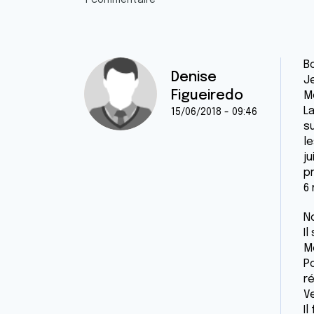
1 commentaire
Bo
Denise
J
Figueiredo
Mo
L
15/06/2018 - 09:46
s
l
j
p
6 
N
Il
Mo
P
ré
Ve
Il