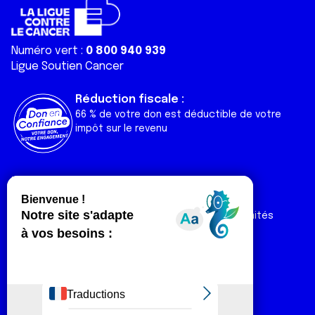
Numéro vert :
0 800 940 939
Ligue Soutien Cancer
Réduction fiscale :
66 % de votre don est déductible de votre
impôt sur le revenu
Liens utiles
Espaces
Nos actualités
Forum
Nos publications
Espace Ligue & comités
Contact
Espace chercheur
Devenir partenaire
Espace presse
Magazine Vivre
Intranet
Réseaux sociaux