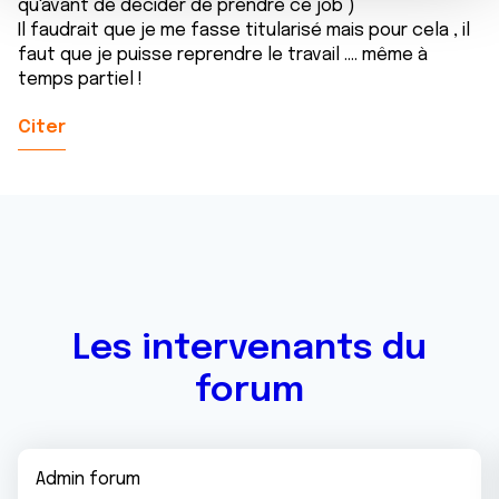
qu'avant de décider de prendre ce job )
e
partageons également des informations sur l'utilisation de
Il faudrait que je me fasse titularisé mais pour cela , il
n
notre site avec nos partenaires de médias sociaux, de
faut que je puisse reprendre le travail .... même à
t
publicité et d'analyse, qui peuvent combiner celles-ci
temps partiel !
avec d'autres informations que vous leur avez fournies
ou qu'ils ont collectées lors de votre utilisation de leurs
Citer
services.
Les intervenants du
forum
Admin forum