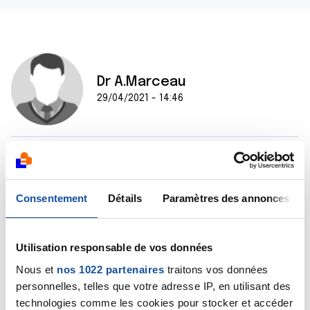
Dr A.Marceau
29/04/2021 - 14:46
Bonjour,
Non, je ne pense pas qu'il y ait de contre-indication
mais comme je ne connais pas votre dossier médical,
Consentement
Détails
Paramètres des annonces
je vous conseille de consulter une diététicienne
attachée au service hospitalier qui vous suit. Il faut en
effet éviter de perdre trop de poids et une
Utilisation responsable de vos données
diététicienne peut, pour cela, être de très bon
conseil.
Nous et
nos 1022 partenaires
traitons vos données
Bien cordialement
personnelles, telles que votre adresse IP, en utilisant des
Dr A.Marceau
technologies comme les cookies pour stocker et accéder