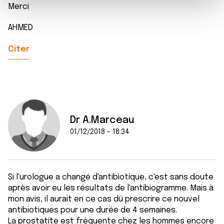
Merci
m
médias sociaux et d'analyser notre trafic. Nous
e
partageons également des informations sur l'utilisation de
AHMED
n
notre site avec nos partenaires de médias sociaux, de
t
publicité et d'analyse, qui peuvent combiner celles-ci
Citer
avec d'autres informations que vous leur avez fournies
ou qu'ils ont collectées lors de votre utilisation de leurs
services.
Dr A.Marceau
01/12/2018 - 18:34
Si l'urologue a changé d'antibiotique, c'est sans doute
après avoir eu les résultats de l'antibiogramme. Mais à
mon avis, il aurait en ce cas dû prescrire ce nouvel
antibiotiques pour une durée de 4 semaines.
La prostatite est fréquente chez les hommes encore