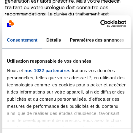
génération est alors prescrite. Mais votre médecin
traitant ou votre urologue doit connaître ces
recommandations. La durée du traitement est
habituellement de 4 semaines.
Personnellement, je ne pense pas qu'une biopsie soit
requise à ce stade mais la décision vous appartient,
Consentement
Détails
Paramètres des annonces
après en avoir discuté (avantages et inconvénients)
avec votre urologue.
Bien cordialement
Dr A.Marceau
Utilisation responsable de vos données
Nous et
nos 1022 partenaires
traitons vos données
Citer
personnelles, telles que votre adresse IP, en utilisant des
technologies comme les cookies pour stocker et accéder
à des informations sur votre appareil, afin de diffuser des
publicités et du contenu personnalisés, d'effectuer des
mesures de performance des publicités et du contenu,
ainsi que de réaliser des études d’audience, favorisant
Ahmed Noureddine
ainsi le développement de services. Vous avez le choix
01/12/2018 - 18:19
quant à l'utilisation de vos données et à leurs finalités.