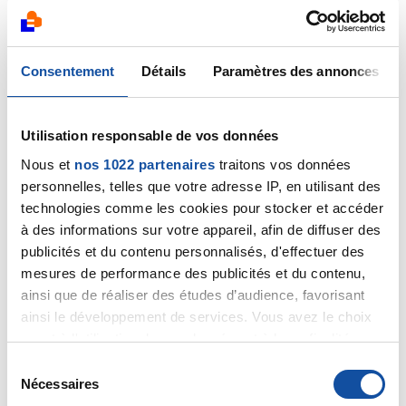
Souricette
18/11/2020 - 00:24
Consentement
Détails
Paramètres des annonces
Utilisation responsable de vos données
[quote=Freydis]<p>Bonjour Louison et merci pour
Nous et
nos 1022 partenaires
traitons vos données
votre réponse.</p>
personnelles, telles que votre adresse IP, en utilisant des
<p>Je comprends donc qu'on ne peut jamais être
certain de rien et qu'il faut accepter de vivre
technologies comme les cookies pour stocker et accéder
avec des doutes. Votre mari avait-il des
à des informations sur votre appareil, afin de diffuser des
symptômes ou bien est-ce le ganglion qui a grossi
publicités et du contenu personnalisés, d'effectuer des
qui vous a mis la puce à l'oreille ?</p>
mesures de performance des publicités et du contenu,
<p>Parce que dans mon cas, je me dis qu'un
ainsi que de réaliser des études d’audience, favorisant
cancer qui provoquerait des saignements
ainsi le développement de services. Vous avez le choix
gynécologiques et rectaux se verrait
quant à l'utilisation de vos données et à leurs finalités.
certainement sur les examens. Enfin, j'essais de
Vous pouvez modifier ou retirer votre consentement à
S
me rassurer comme je peux !</p>
tout moment en consultant la Déclaration relative aux
Nécessaires
<p>Quoiqu'il en soit, je souhaite à votre mari que
é
cookies ou en cliquant sur l'icône de confidentialité.