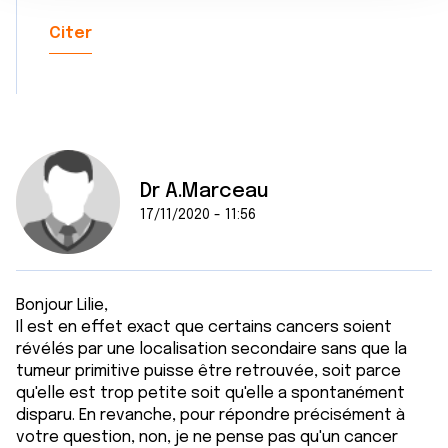
n
notre site avec nos partenaires de médias sociaux, de
Citer
t
publicité et d'analyse, qui peuvent combiner celles-ci
avec d'autres informations que vous leur avez fournies
ou qu'ils ont collectées lors de votre utilisation de leurs
services.
Dr A.Marceau
17/11/2020 - 11:56
Bonjour Lilie,
Il est en effet exact que certains cancers soient
révélés par une localisation secondaire sans que la
tumeur primitive puisse être retrouvée, soit parce
qu'elle est trop petite soit qu'elle a spontanément
disparu. En revanche, pour répondre précisément à
votre question, non, je ne pense pas qu'un cancer