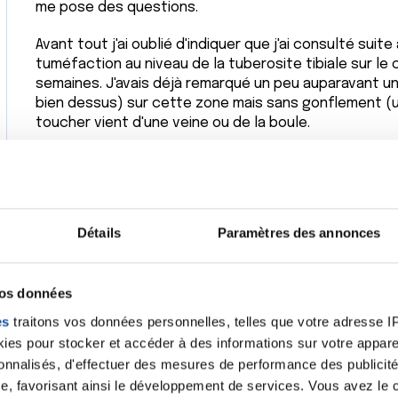
me pose des questions.
Avant tout j'ai oublié d'indiquer que j'ai consulté suite
tuméfaction au niveau de la tuberosite tibiale sur le 
semaines. J'avais déjà remarqué un peu auparavant u
bien dessus) sur cette zone mais sans gonflement (un 
toucher vient d'une veine ou de la boule.
J'ai l'impression que la tuberosité a un peu gonflé et
mets une poche glacée dessus).
Ce qui m'angoisse du coup je triture mon tibia.
Détails
Paramètres des annonces
La radio ne montre pas d'atteinte ni des des os ni d'an
formation calcique (d'où ma question précédente su
vos données
En allant sur internet j'ai fais la connaissance des s
cancer dont celui du poumon) couplé au fait que c'es
es
traitons vos données personnelles, telles que votre adresse IP,
décès de ma mère, je suis dans une période "compliq
es pour stocker et accéder à des informations sur votre appareil
sonnalisés, d'effectuer des mesures de performance des publicité
Le premier médecin qui m'a ausculté il y a 4 jours n'avai
e, favorisant ainsi le développement de services. Vous avez le ch
boule petite et ne sait pas ce que c'est.