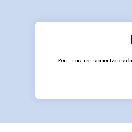
e
n
t
e
m
e
n
t
Pour écrire un commentaire ou l