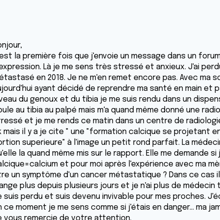
njour,
'est la première fois que j'envoie un message dans un foru
'expression. Là je me sens très stressé et anxieux. J'ai p
étastasé en 2018. Je ne m'en remet encore pas. Avec ma soeu
ujourd'hui ayant décidé de reprendre ma santé en main et 
iveau du genoux et du tibia je me suis rendu dans un dispen
oule au tibia au palpé mais m'a quand même donné une radio e
tressé et je me rends ce matin dans un centre de radiologie
k mais il y a je cite " une "formation calcique se projetant
ortion superieure" à l'image un petit rond parfait. La médec
'elle la quand même mis sur le rapport. Elle me demande si je
alcique=calcium et pour moi après l'expérience avec ma mère 
tre un symptôme d'un cancer métastatique ? Dans ce cas il 
ange plus depuis plusieurs jours et je n'ai plus de médecin
e suis perdu et suis devenu invivable pour mes proches. J
n ce moment je me sens comme si j'étais en danger... ma ja
e vous remercie de votre attention.