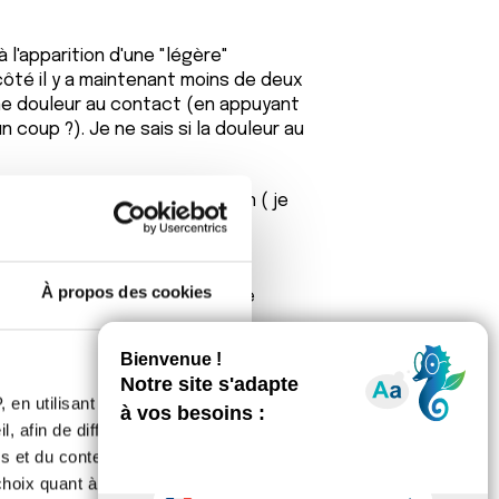
 à l'apparition d'une "légère"
côté il y a maintenant moins de deux
ne douleur au contact (en appuyant
coup ?). Je ne sais si la douleur au
 le genou semble sous pression ( je
À propos des cookies
omalie articulaire à part cette
r les metastases).
arcomes et lymphomes (j'ai peur du
t bientôt la date anniversaire du
 en utilisant des
ué".
, afin de diffuser des
s et du contenu, ainsi que de
t pas l'air alarmant, trouvais la
oix quant à l'utilisation de