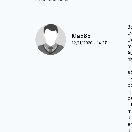
3 commentaires
Bo
C
Max85
d
12/11/2020 - 14:37
m
A
n
b
s
o
p
qu
c
ê
m
J
e
J