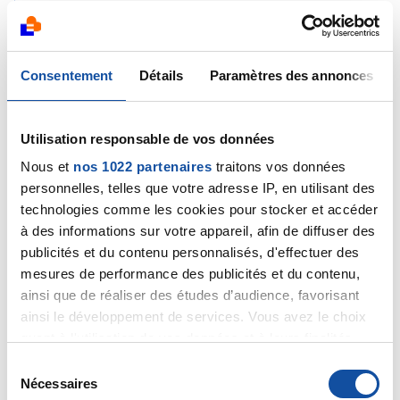
Citer
Consentement
Détails
Paramètres des annonces
Utilisation responsable de vos données
Isatam
Nous et
nos 1022 partenaires
traitons vos données
29/11/2025 - 15:48
personnelles, telles que votre adresse IP, en utilisant des
technologies comme les cookies pour stocker et accéder
à des informations sur votre appareil, afin de diffuser des
Je suis désolée de lire ces témoignages de
publicités et du contenu personnalisés, d'effectuer des
personnes décédées suite au COVID et peut être aux
mesures de performance des publicités et du contenu,
vaccins...
ainsi que de réaliser des études d’audience, favorisant
ainsi le développement de services. Vous avez le choix
Je connais moi, plusieurs personnes qui ont refusé les
quant à l'utilisation de vos données et à leurs finalités.
vaccins et qui sont mortes du COVID,en pleine santé, à
Vous pouvez modifier ou retirer votre consentement à
S
70 ans.
tout moment en consultant la Déclaration relative aux
Nécessaires
é