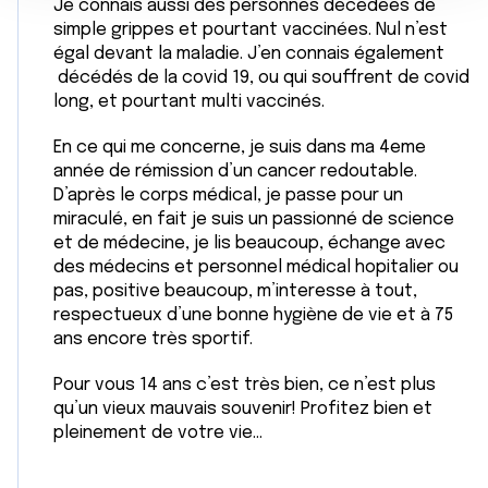
Je connais aussi des personnes décédées de
n
notre site avec nos partenaires de médias sociaux, de
simple grippes et pourtant vaccinées. Nul n’est
t
publicité et d'analyse, qui peuvent combiner celles-ci
égal devant la maladie. J’en connais également
avec d'autres informations que vous leur avez fournies
décédés de la covid 19, ou qui souffrent de covid
ou qu'ils ont collectées lors de votre utilisation de leurs
long, et pourtant multi vaccinés.
services.
En ce qui me concerne, je suis dans ma 4eme
année de rémission d’un cancer redoutable.
D’après le corps médical, je passe pour un
miraculé, en fait je suis un passionné de science
et de médecine, je lis beaucoup, échange avec
des médecins et personnel médical hopitalier ou
pas, positive beaucoup, m’interesse à tout,
respectueux d’une bonne hygiène de vie et à 75
ans encore très sportif.
Pour vous 14 ans c’est très bien, ce n’est plus
qu’un vieux mauvais souvenir! Profitez bien et
pleinement de votre vie...