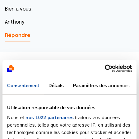
Bien à vous,
Anthony
Répondre
JOELLEB
Consentement
Détails
Paramètres des annonces
09/02/2019 - 13:36
Utilisation responsable de vos données
Nous et
nos 1022 partenaires
traitons vos données
Bonjour sur d'autres forum j'ai lu que ce genre de
personnelles, telles que votre adresse IP, en utilisant des
chose ne peut pas se "récupérer"....
technologies comme les cookies pour stocker et accéder