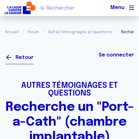
Men
Accueil
Forum
Autres témoignages et questions
Recherch
Se connecter
Retour
AUTRES TÉMOIGNAGES ET
QUESTIONS
Recherche un "Port-
a-Cath" (chambre
implantable)