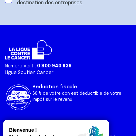
destination des entreprises.
Numéro vert :
0 800 940 939
Ligue Soutien Cancer
Réduction fiscale :
66 % de votre don est déductible de votre
impôt sur le revenu
Liens utiles
Espaces
Nos actualités
Forum