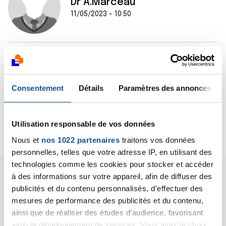
Dr A.Marceau
11/05/2023 - 10:50
Bonjour,
Ce reçu est à réclamer auprès de votre comité
départemental.
Consentement
Détails
Paramètres des annonces
Bien cordialement
Dr A.Marceau
Utilisation responsable de vos données
Citer
Nous et
nos 1022 partenaires
traitons vos données
personnelles, telles que votre adresse IP, en utilisant des
technologies comme les cookies pour stocker et accéder
à des informations sur votre appareil, afin de diffuser des
publicités et du contenu personnalisés, d'effectuer des
mesures de performance des publicités et du contenu,
ainsi que de réaliser des études d’audience, favorisant
ainsi le développement de services. Vous avez le choix