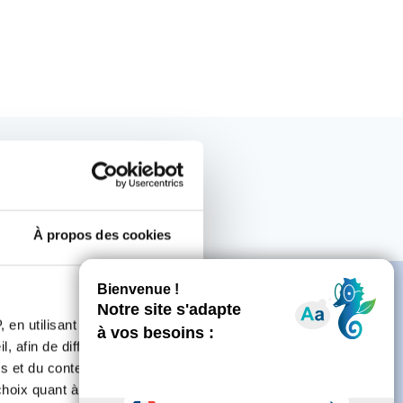
À propos des cookies
 en utilisant des
, afin de diffuser des
s et du contenu, ainsi que de
e
oix quant à l'utilisation de