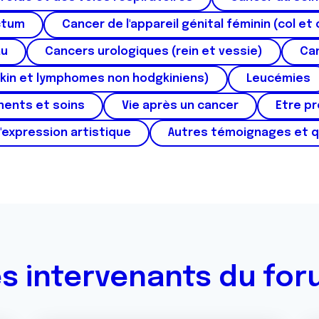
ctum
Cancer de l'appareil génital féminin (col et 
au
Cancers urologiques (rein et vessie)
Can
kin et lymphomes non hodgkiniens)
Leucémies
ments et soins
Vie après un cancer
Etre p
'expression artistique
Autres témoignages et 
s intervenants du fo