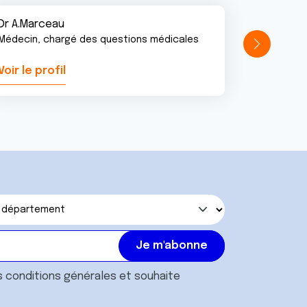
Dr A.Marceau
Médecin, chargé des questions médicales
Voir le profil
Voir le pr
s
conditions générales
et souhaite