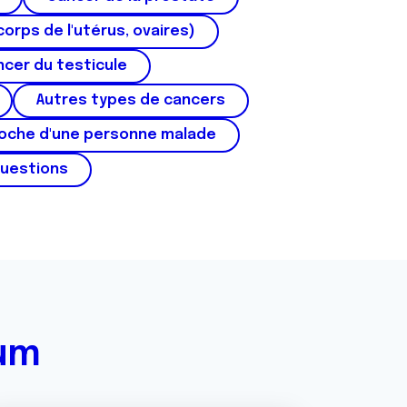
corps de l'utérus, ovaires)
cer du testicule
Autres types de cancers
roche d'une personne malade
questions
rum