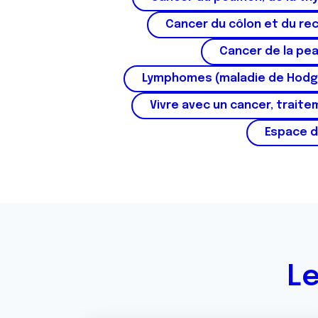
e
n
Cancer du côlon et du re
t
Cancer de la pe
e
m
Lymphomes (maladie de Hodg
e
n
Vivre avec un cancer, traite
t
Espace d
Le