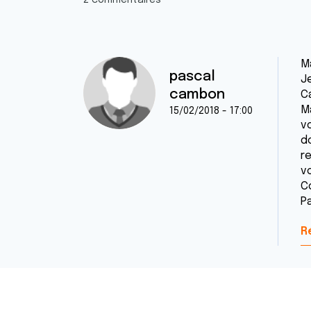
2 commentaires
M
pascal
J
cambon
Ca
M
15/02/2018 - 17:00
v
d
re
v
C
P
R