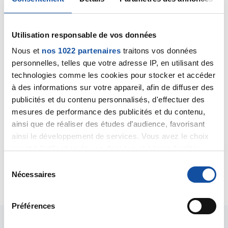
Utilisation responsable de vos données
Nous et
nos 1022 partenaires
traitons vos données
Seb50100
personnelles, telles que votre adresse IP, en utilisant des
04/06/2019 - 10:46
technologies comme les cookies pour stocker et accéder
à des informations sur votre appareil, afin de diffuser des
publicités et du contenu personnalisés, d'effectuer des
mesures de performance des publicités et du contenu,
Bah j'y suis allez mais il me dit que je peux porter des
ainsi que de réaliser des études d’audience, favorisant
charge et que c'est une lombalgie alors que sur le
ainsi le développement de services. Vous avez le choix
scanner passer il ne parle e' aucun cas de sa. Merci
quant à l'utilisation de vos données et à leurs finalités.
d'avoir répondu
Vous pouvez modifier ou retirer votre consentement à
S
tout moment en consultant la Déclaration relative aux
Nécessaires
Citer
é
cookies ou en cliquant sur l'icône de confidentialité.
l
e
Préférences
Si vous le permettez, nous aimerions également :
c
Collecter des informations sur votre localisation
t