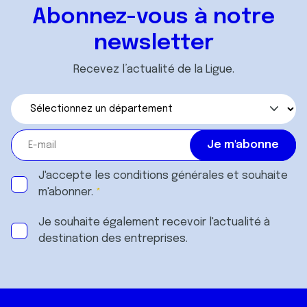
ou qu'ils ont collectées lors de votre utilisation de leurs
Abonnez-vous à notre
services.
newsletter
Recevez l’actualité de la Ligue.
J'accepte les
conditions générales
et souhaite
m'abonner.
Je souhaite également recevoir l'actualité à
destination des entreprises.