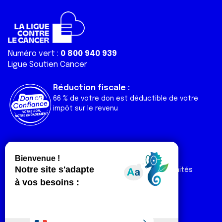
Numéro vert :
0 800 940 939
Ligue Soutien Cancer
Réduction fiscale :
66 % de votre don est déductible de votre
impôt sur le revenu
Liens utiles
Espaces
Nos actualités
Forum
Nos publications
Espace Ligue & comités
Contact
Espace chercheur
Devenir partenaire
Espace presse
Magazine Vivre
Intranet