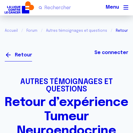
Men
Accueil
Forum
Autres témoignages et questions
Retour d
Se connecter
Retour
AUTRES TÉMOIGNAGES ET
QUESTIONS
Retour d’expérience
Tumeur
Neuroendocrine