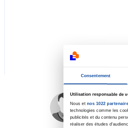
Consentement
Utilisation responsable de 
Nous et
nos 1022 partenair
Dr A.Marceau
technologies comme les cooki
05/04/2025 - 08:59
publicités et du contenu per
réaliser des études d’audienc