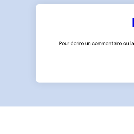
e
n
t
e
m
e
Pour écrire un commentaire ou l
n
t