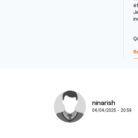
é
J
i
Q
R
ninarish
04/04/2025 - 20:59