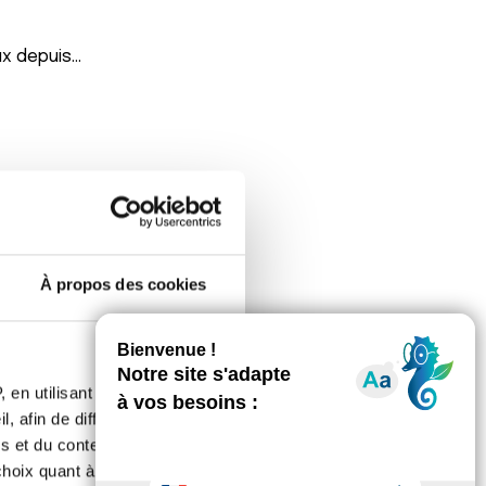
ux depuis…
À propos des cookies
 en utilisant des
oir votre gastroentérologue, ne
, afin de diffuser des
e votre dernière consultation que le
s et du contenu, ainsi que de
scopie pourrait être nécessaire pour
oix quant à l'utilisation de
te de sang dans les selles.