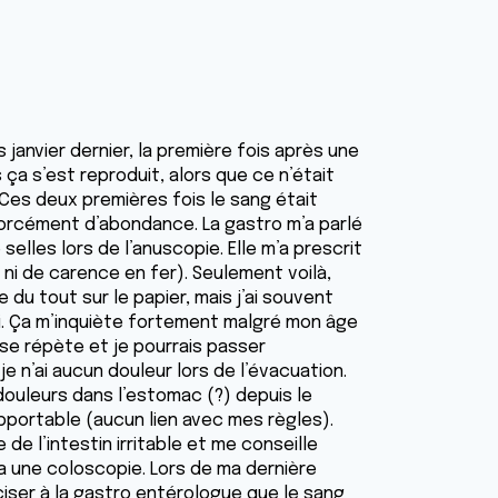
 janvier dernier, la première fois après une
ça s’est reproduit, alors que ce n’était
. Ces deux premières fois le sang était
 forcément d’abondance. La gastro m’a parlé
lles lors de l’anuscopie. Elle m’a prescrit
 ni de carence en fer). Seulement voilà,
e du tout sur le papier, mais j’ai souvent
ci. Ça m’inquiète fortement malgré mon âge
se répète et je pourrais passer
e n’ai aucun douleur lors de l’évacuation.
 douleurs dans l’estomac (?) depuis le
portable (aucun lien avec mes règles).
e l’intestin irritable et me conseille
ra une coloscopie. Lors de ma dernière
éciser à la gastro entérologue que le sang