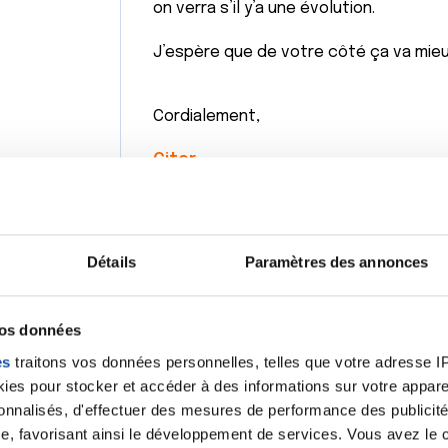
on verra s’il y’a une évolution.
J’espère que de votre côté ça va mie
Cordialement,
Citer
Détails
Paramètres des annonces
vos données
Bonjour,
es
traitons vos données personnelles, telles que votre adresse IP,
Pour avoir l'esprit tranquille, mon conseil est de rev
es pour stocker et accéder à des informations sur votre appareil
serait-ce que pour lui dire que vous aviez omis lors d
sonnalisés, d'effectuer des mesures de performance des publicité
sang étai désormais sur et dans les selles. Une colo
e, favorisant ainsi le développement de services. Vous avez le ch
lever un doute consécutif à cette présence récurren