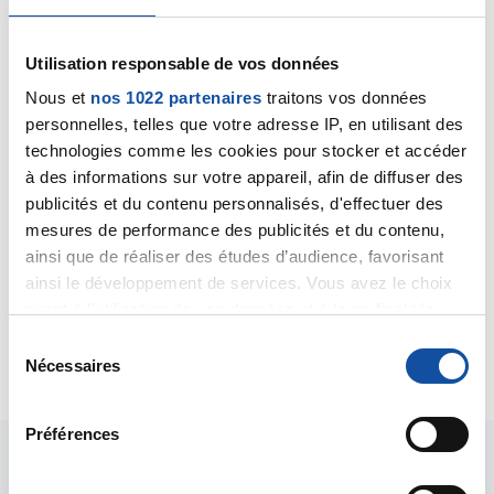
Utilisation responsable de vos données
Nous et
nos 1022 partenaires
traitons vos données
personnelles, telles que votre adresse IP, en utilisant des
technologies comme les cookies pour stocker et accéder
Marie-laure VEIRARD
à des informations sur votre appareil, afin de diffuser des
21/03/2021 - 15:39
publicités et du contenu personnalisés, d'effectuer des
mesures de performance des publicités et du contenu,
ainsi que de réaliser des études d’audience, favorisant
Un grand merci pour votre réponse Dr Marceau.
ainsi le développement de services. Vous avez le choix
Je vous souhaite une bonne fin de week-end.
quant à l'utilisation de vos données et à leurs finalités.
Vous pouvez modifier ou retirer votre consentement à
S
Citer
tout moment en consultant la Déclaration relative aux
Nécessaires
é
cookies ou en cliquant sur l'icône de confidentialité.
l
e
Préférences
Si vous le permettez, nous aimerions également :
c
Collecter des informations sur votre localisation
t