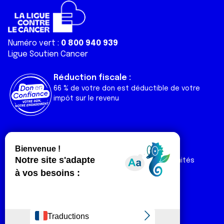
Numéro vert :
0 800 940 939
Ligue Soutien Cancer
Réduction fiscale :
66 % de votre don est déductible de votre
impôt sur le revenu
Liens utiles
Espaces
Nos actualités
Forum
Nos publications
Espace Ligue & comités
Contact
Espace chercheur
Devenir partenaire
Espace presse
Magazine Vivre
Intranet