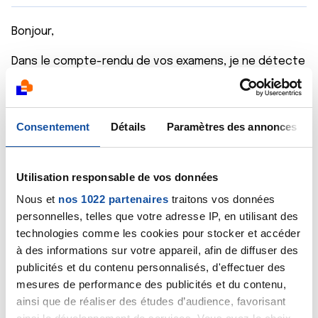
Bonjour,
Dans le compte-rendu de vos examens, je ne détecte
aucune anomalie, hormis la présence d'air dans le
côlon (aérocolie) droit, laquelle doit expliquer vos
douleurs. Votre taux de lipase est normal et votre
pancréas ne présente aucune anomalie
Consentement
Détails
Paramètres des annonces
morphologique à l'échographie, une pathologie
pancréatique semble donc écartée.
Utilisation responsable de vos données
Cordialement
Nous et
nos 1022 partenaires
traitons vos données
Dr Marceau
personnelles, telles que votre adresse IP, en utilisant des
technologies comme les cookies pour stocker et accéder
Citer
à des informations sur votre appareil, afin de diffuser des
publicités et du contenu personnalisés, d'effectuer des
mesures de performance des publicités et du contenu,
ainsi que de réaliser des études d’audience, favorisant