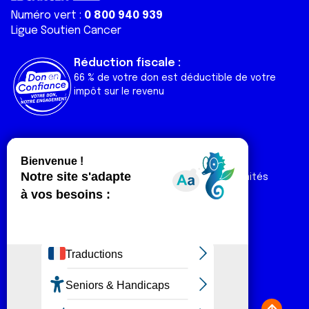
Numéro vert :
0 800 940 939
Ligue Soutien Cancer
Réduction fiscale :
66 % de votre don est déductible de votre
impôt sur le revenu
Liens utiles
Espaces
Nos actualités
Forum
Nos publications
Espace Ligue & comités
Contact
Espace chercheur
Devenir partenaire
Espace presse
Magazine Vivre
Intranet
Réseaux sociaux