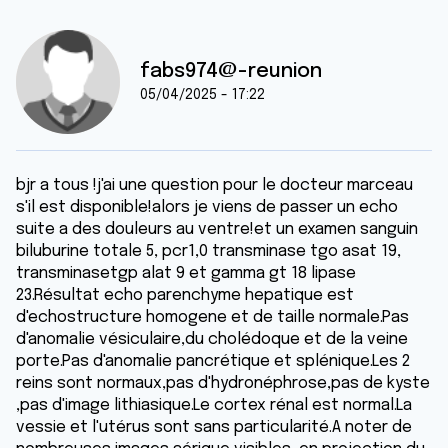
fabs974@-reunion
05/04/2025 - 17:22
bjr a tous !j'ai une question pour le docteur marceau
s'il est disponible!alors je viens de passer un echo
suite a des douleurs au ventre!et un examen sanguin
biluburine totale 5, pcr1,0 transminase tgo asat 19,
transminasetgp alat 9 et gamma gt 18 lipase
23.Résultat echo parenchyme hepatique est
d'echostructure homogene et de taille normale.Pas
d'anomalie vésiculaire,du cholédoque et de la veine
porte.Pas d'anomalie pancrétique et splénique.Les 2
reins sont normaux,pas d'hydronéphrose,pas de kyste
,pas d'image lithiasique.Le cortex rénal est normal.La
vessie et l'utérus sont sans particularité.A noter de