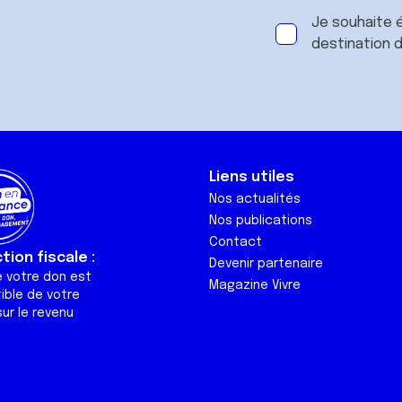
Je souhaite é
destination 
Liens utiles
Nos actualités
Nos publications
Contact
ion fiscale :
Devenir partenaire
e votre don est
Magazine Vivre
ible de votre
ur le revenu