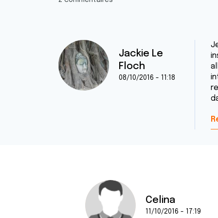
2 commentaires
J
Jackie Le
i
Floch
a
i
08/10/2016 - 11:18
r
d
R
Celina
11/10/2016 - 17:19