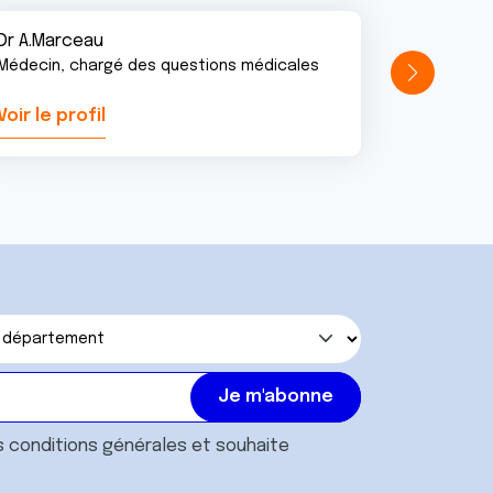
Dr A.Marceau
Médecin, chargé des questions médicales
Voir le profil
Voir le pr
s
conditions générales
et souhaite