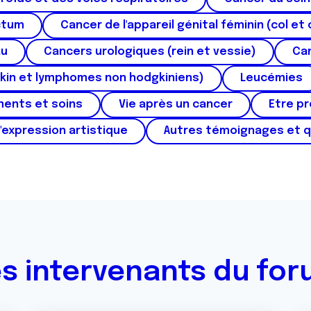
ctum
Cancer de l'appareil génital féminin (col et 
au
Cancers urologiques (rein et vessie)
Can
kin et lymphomes non hodgkiniens)
Leucémies
ments et soins
Vie après un cancer
Etre p
'expression artistique
Autres témoignages et 
s intervenants du fo