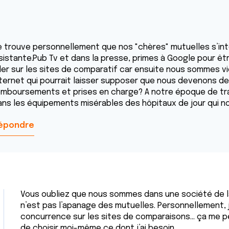
e trouve personnellement que nos "chères" mutuelles s’in
nsistante.Pub Tv et dans la presse, primes à Google pour ê
ller sur les sites de comparatif car ensuite nous sommes 
nternet qui pourrait laisser supposer que nous devenons de
emboursements et prises en charge? A notre époque de tra
ans les équipements misérables des hôpitaux de jour qui n
épondre
Vous oubliez que nous sommes dans une société de l
n’est pas l’apanage des mutuelles. Personnellement, j
concurrence sur les sites de comparaisons... ça me 
de choisir moi-même ce dont j’ai besoin.