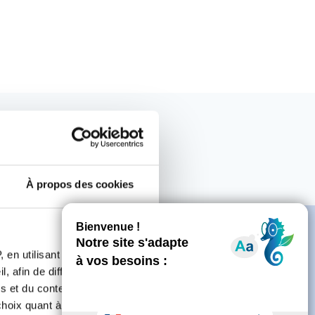
À propos des cookies
 en utilisant des
, afin de diffuser des
s et du contenu, ainsi que de
e
oix quant à l'utilisation de