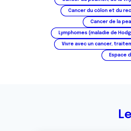
e
n
Cancer du côlon et du re
t
Cancer de la pe
e
m
Lymphomes (maladie de Hodg
e
n
Vivre avec un cancer, traite
t
Espace d
Le