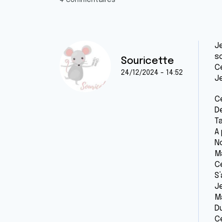
4 commentaires
Je
s
Souricette
C
24/12/2024 - 14:52
J
Ce
D
Ta
A 
N
M
Ce
S
J
Ma
D
C