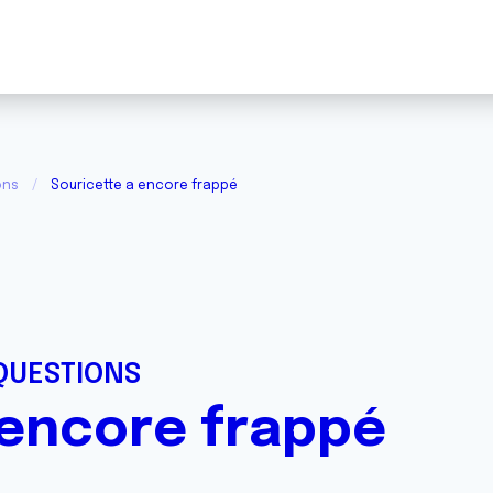
ons
Souricette a encore frappé
QUESTIONS
 encore frappé