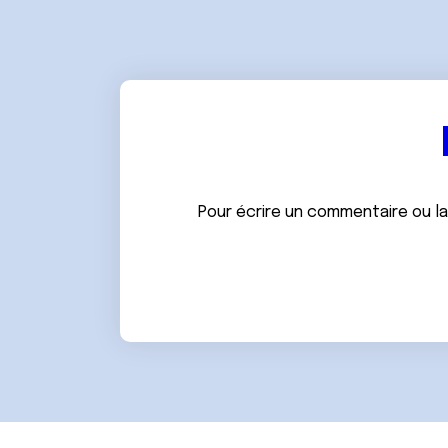
e
n
t
e
m
e
n
t
Pour écrire un commentaire ou l