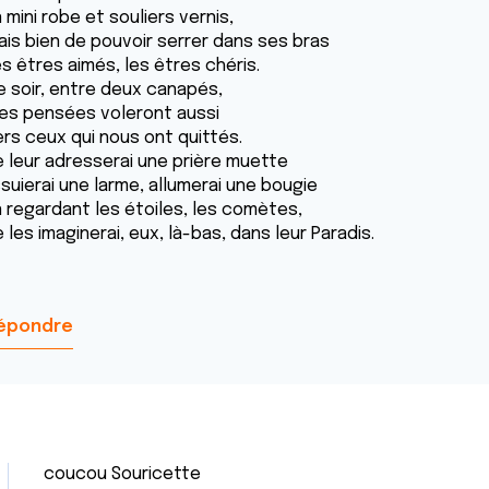
 mini robe et souliers vernis,
ais bien de pouvoir serrer dans ses bras
s êtres aimés, les êtres chéris.
e soir, entre deux canapés,
es pensées voleront aussi
ers ceux qui nous ont quittés.
e leur adresserai une prière muette
suierai une larme, allumerai une bougie
n regardant les étoiles, les comètes,
 les imaginerai, eux, là-bas, dans leur Paradis.
épondre
coucou Souricette