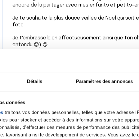
encore de la partager avec mes enfants et petits-e
Je te souhaite la plus douce veillée de Noël qui soit e
fête.
Je t'embrasse bien affectueusement ainsi que ton ch
entendu 😊) 😘
Citer
Détails
Paramètres des annonces
C'est une spécialiste des jolies poèmes notre Sourice
vos données
bon réveillon a tous ...
es
traitons vos données personnelles, telles que votre adresse IP,
es pour stocker et accéder à des informations sur votre appareil
Citer
sonnalisés, d'effectuer des mesures de performance des publicité
e, favorisant ainsi le développement de services. Vous avez le ch