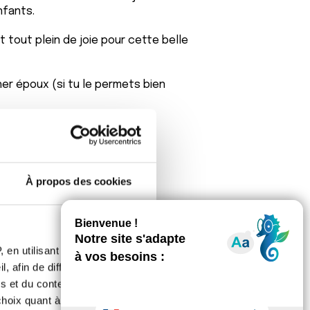
nfants.
t tout plein de joie pour cette belle
er époux (si tu le permets bien
À propos des cookies
tte et en voici encore la preuve ,
 en utilisant des
, afin de diffuser des
s et du contenu, ainsi que de
oix quant à l'utilisation de