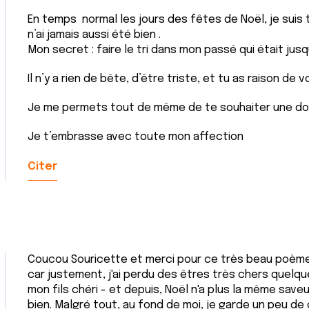
En temps normal les jours des fêtes de Noël, je suis 
n’ai jamais aussi été bien .
Mon secret : faire le tri dans mon passé qui était jusq
Il n’y a rien de bête, d’être triste, et tu as raison de vo
Je me permets tout de même de te souhaiter une dou
Je t’embrasse avec toute mon affection
Citer
Coucou Souricette et merci pour ce très beau poème
car justement, j'ai perdu des êtres très chers quelqu
mon fils chéri - et depuis, Noël n'a plus la même save
bien. Malgré tout, au fond de moi, je garde un peu de 