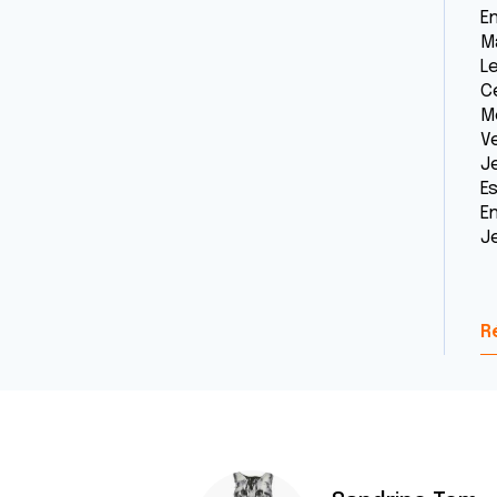
En
M
Le
C
M
V
J
Es
E
Je
R