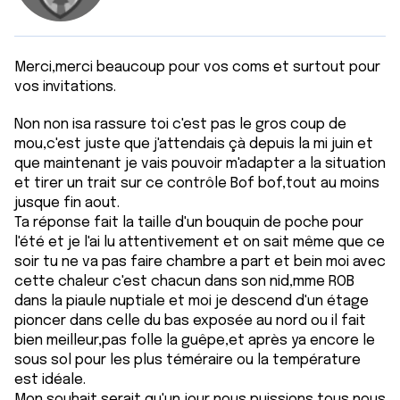
Merci,merci beaucoup pour vos coms et surtout pour
vos invitations.
Non non isa rassure toi c'est pas le gros coup de
mou,c'est juste que j'attendais çà depuis la mi juin et
que maintenant je vais pouvoir m'adapter a la situation
et tirer un trait sur ce contrôle Bof bof,tout au moins
jusque fin aout.
Ta réponse fait la taille d'un bouquin de poche pour
l'été et je l'ai lu attentivement et on sait même que ce
soir tu ne va pas faire chambre a part et bein moi avec
cette chaleur c'est chacun dans son nid,mme ROB
dans la piaule nuptiale et moi je descend d'un étage
pioncer dans celle du bas exposée au nord ou il fait
bien meilleur,pas folle la guêpe,et après ya encore le
sous sol pour les plus téméraire ou la température
est idéale.
Mon souhait serait qu'un jour nous puissions tous nous