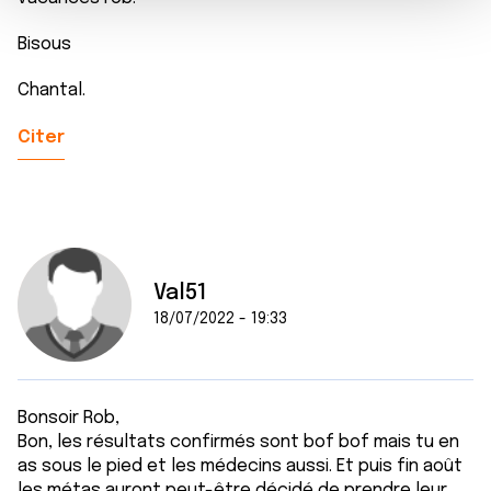
m
médias sociaux et d'analyser notre trafic. Nous
e
partageons également des informations sur l'utilisation de
Bisous
n
notre site avec nos partenaires de médias sociaux, de
t
publicité et d'analyse, qui peuvent combiner celles-ci
Chantal.
avec d'autres informations que vous leur avez fournies
ou qu'ils ont collectées lors de votre utilisation de leurs
Citer
services.
Val51
18/07/2022 - 19:33
Bonsoir Rob,
Bon, les résultats confirmés sont bof bof mais tu en
as sous le pied et les médecins aussi. Et puis fin août
les métas auront peut-être décidé de prendre leur