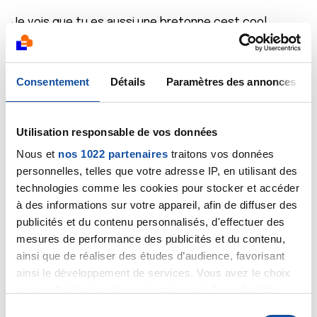
Je vois que tu es aussi une bretonne cest cool.
Tu as raison de profiter des bonnes choses de la vie
de ta famille
Consentement
Détails
Paramètres des annonces
Fait le plus de plouf possible
Tu ne te laisse pas abattre ça fait plaisir.
Ne change rien
Utilisation responsable de vos données
Nous et
nos 1022 partenaires
traitons vos données
Bel été
personnelles, telles que votre adresse IP, en utilisant des
Vanessa
technologies comme les cookies pour stocker et accéder
à des informations sur votre appareil, afin de diffuser des
Citer
publicités et du contenu personnalisés, d'effectuer des
mesures de performance des publicités et du contenu,
ainsi que de réaliser des études d’audience, favorisant
ainsi le développement de services. Vous avez le choix
quant à l'utilisation de vos données et à leurs finalités.
Vous pouvez modifier ou retirer votre consentement à
S