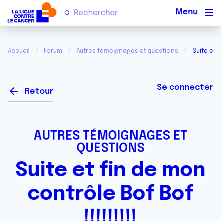
Men
Accueil
Forum
Autres témoignages et questions
Suite et f
Se connecter
Retour
AUTRES TÉMOIGNAGES ET
QUESTIONS
Suite et fin de mon
contrôle Bof Bof
!!!!!!!!!