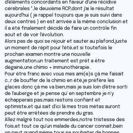
d'éléments concordants en faveur d'une récidive
cérébrales ",le deuxième RCP,dont j'ai le résultat
aujourd'hui ( je rappel toujours que je suis suivi dans
deux centres ) en est arrivée a la même conclusion et
il a été finalement décidé de faire un contrôle fin
aout et de voir l'évolution.
Alors pas de quoi se réjouir et sauter au plafond,juste
un moment de répit pour l'été,et si toutefois le
prochain examen montre une nouvelle
augmentation,un traitement est prêt a être
dégainé,une chimio + immunothérapie .
Pour être franc avec vous mes ami(e)s çà me faisait
c...r de bouffer de la chimio en été,je préfère les
glaces donc çà me va bien,mais je suis loin d'être sorti
de l'auberge et je pense qu' en septembre je n'y
échapperais pas,mais restons confiant et
optimiste,et qui sait d'ici là mes trois métas auront
peut être arrêtées de prendre du gras.
Allez malgré tout nos emmerdes,notre tristesse des
fois,et tout ce qu'un malade du cancer connait,bein
on peut quand même tous se souhaiter de bonnes