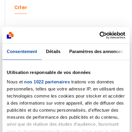
Citer
Consentement
Détails
Paramètres des annonces
fabs974@-reunion
30/12/2024 - 18:10
Utilisation responsable de vos données
Nous et
nos 1022 partenaires
traitons vos données
merci beaucoup pour votre réponse c'est
personnelles, telles que votre adresse IP, en utilisant des
réconfortant je voud aussi de bonnes fêtes
technologies comme les cookies pour stocker et accéder
à des informations sur votre appareil, afin de diffuser des
Citer
publicités et du contenu personnalisés, d'effectuer des
mesures de performance des publicités et du contenu,
ainsi que de réaliser des études d’audience, favorisant
ainsi le développement de services. Vous avez le choix