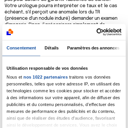
Votre urologue pourra interpréter ce taux et le cas
échéant, s'il perçoit une anomalie lors du TR
(présence d'un nodule induré) demander un examen
d'imagerie. Sinon, il préconisera simplement de
poursuivre la surveillance par une nouvelle mesure
dans 6 mois ou un an.
Consentement
Détails
Paramètres des annonces
Cordialement
Dr Marceau
Utilisation responsable de vos données
Citer
Nous et
nos 1022 partenaires
traitons vos données
personnelles, telles que votre adresse IP, en utilisant des
technologies comme les cookies pour stocker et accéder
à des informations sur votre appareil, afin de diffuser des
publicités et du contenu personnalisés, d'effectuer des
mesures de performance des publicités et du contenu,
ainsi que de réaliser des études d’audience, favorisant
titou06
ainsi le développement de services. Vous avez le choix
01/08/2025 - 14:01