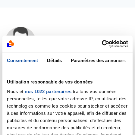
SANDICT68
26/03/2014 - 19:10
Consentement
Détails
Paramètres des annonces
Bonsoir,
Je comprends votre détresse et votre impuissance.
Utilisation responsable de vos données
Mon père est en récidive de cancer lingual... et il
Nous et
nos 1022 partenaires
traitons vos données
continue à fumer (même si c'est de l'e-cigarette) !
personnelles, telles que votre adresse IP, en utilisant des
Bref, je sais que c'est très compliqué de faire
technologies comme les cookies pour stocker et accéder
entendre raison dans ce genre de cas.
à des informations sur votre appareil, afin de diffuser des
On passe par la colère, l'énervement, le désarroi total,
la désillusion... tout !
publicités et du contenu personnalisés, d'effectuer des
Si votre père ne souhaite pas ce genre de traitement,
mesures de performance des publicités et du contenu,
alors je pense qu'il faut respecter. Par contre, quel
ainsi que de réaliser des études d’audience, favorisant