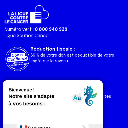
Numéro vert :
0 800 940 939
Ligue Soutien Cancer
Réduction fiscale :
66 % de votre don est déductible de votre
impôt sur le revenu
Liens utiles
Espaces
Nos actualités
Forum
Nos publications
Espace Ligue & comités
Contact
Espace chercheur
Devenir partenaire
Espace presse
Magazine Vivre
Intranet