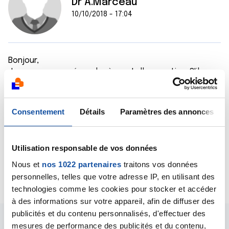
Dr A.Marceau
10/10/2018 - 17:04
Bonjour,
Je ne peux pas répondre à une telle question. S'il
s'agit d'une tumeur bénigne, tout va dépendre de la
symptomatologie provoquée par cette tumeur, de la
nature de cette tumeur, de son évolution, etc. Ce
Consentement
Détails
Paramètres des annonces
n'est donc que le médecin qui assure votre prise en
charge qui peut répondre à vos interrogations.
Cordialement
Utilisation responsable de vos données
Dr A.Marceau
Nous et
nos 1022 partenaires
traitons vos données
Citer
personnelles, telles que votre adresse IP, en utilisant des
technologies comme les cookies pour stocker et accéder
à des informations sur votre appareil, afin de diffuser des
publicités et du contenu personnalisés, d'effectuer des
mesures de performance des publicités et du contenu,