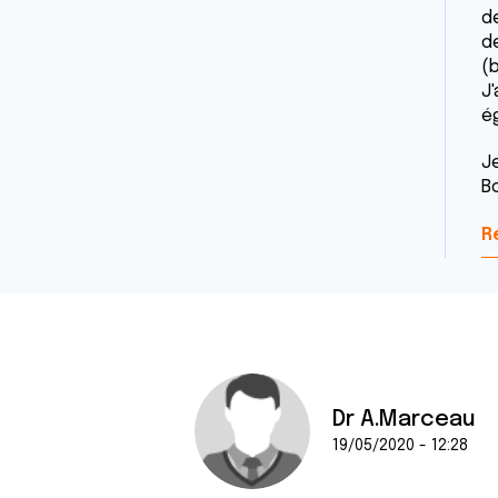
d
de
(
J'
é
Je
B
R
Dr A.Marceau
19/05/2020 - 12:28