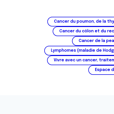
s
e
n
Cancer du poumon, de la thy
t
e
Cancer du côlon et du re
m
Cancer de la pe
e
n
Lymphomes (maladie de Hodg
t
Vivre avec un cancer, traite
Espace d