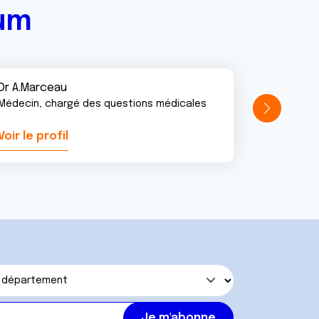
rum
Dr A.Marceau
Médecin, chargé des questions médicales
Voir le profil
Voir le pr