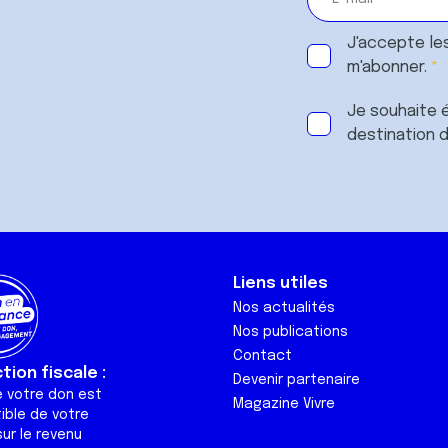
J'accepte le
m'abonner.
Je souhaite é
destination 
Liens utiles
Nos actualités
Nos publications
Contact
ion fiscale :
Devenir partenaire
e votre don est
Magazine Vivre
ible de votre
ur le revenu