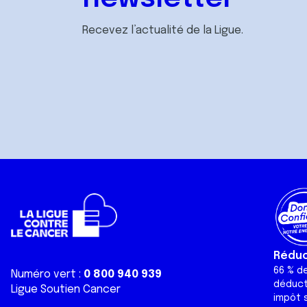
Recevez l’actualité de la Ligue.
Réduct
66 % d
Numéro vert :
0 800 940 939
déduct
Ligue Soutien Cancer
impôt s