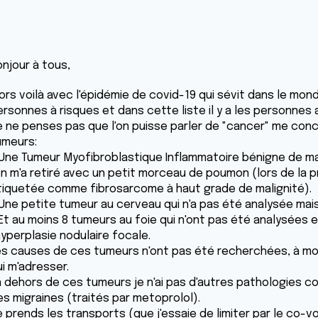
onjour à tous,
lors voilà avec l'épidémie de covid-19 qui sévit dans le m
rsonnes à risques et dans cette liste il y a les personnes a
e ne penses pas que l'on puisse parler de "cancer" me conce
umeurs:
 Une Tumeur Myofibroblastique Inflammatoire bénigne de mal
'on m'a retiré avec un petit morceau de poumon (lors de la p
tiquetée comme fibrosarcome à haut grade de malignité).
 Une petite tumeur au cerveau qui n'a pas été analysée mai
 Et au moins 8 tumeurs au foie qui n'ont pas été analysées
hyperplasie nodulaire focale.
es causes de ces tumeurs n'ont pas été recherchées, à mon g
i m'adresser.
n dehors de ces tumeurs je n'ai pas d'autres pathologies co
es migraines (traités par metoprolol).
e prends les transports (que j'essaie de limiter par le co-