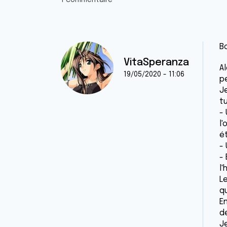
1 commentaire
B
VitaSperanza
A
19/05/2020 - 11:06
pe
J
t
-
l
é
-
-
l'
L
qu
E
d
J