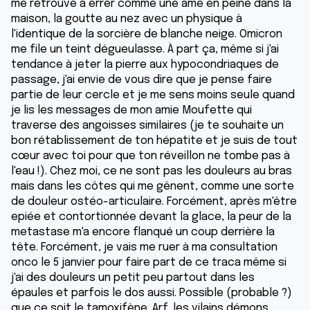
me retrouve à errer comme une âme en peine dans la
maison, la goutte au nez avec un physique à
l'identique de la sorcière de blanche neige. Omicron
me file un teint dégueulasse. À part ça, même si j'ai
tendance à jeter la pierre aux hypocondriaques de
passage, j'ai envie de vous dire que je pense faire
partie de leur cercle et je me sens moins seule quand
je lis les messages de mon amie Moufette qui
traverse des angoisses similaires (je te souhaite un
bon rétablissement de ton hépatite et je suis de tout
cœur avec toi pour que ton réveillon ne tombe pas à
l'eau !). Chez moi, ce ne sont pas les douleurs au bras
mais dans les côtes qui me gênent, comme une sorte
de douleur ostéo-articulaire. Forcément, après m'être
epiée et contortionnée devant la glace, la peur de la
metastase m'a encore flanqué un coup derrière la
tête. Forcément, je vais me ruer à ma consultation
onco le 5 janvier pour faire part de ce traca même si
j'ai des douleurs un petit peu partout dans les
épaules et parfois le dos aussi. Possible (probable ?)
que ce soit le tamoxifène. Arf, les vilains démons