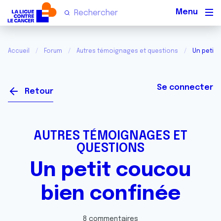
Men
Accueil
Forum
Autres témoignages et questions
Un petit
Se connecter
Retour
AUTRES TÉMOIGNAGES ET
QUESTIONS
Un petit coucou
bien confinée
8 commentaires