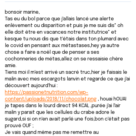
bonsoir marine,
Tas eu du bol parce que j'allais lancé une alerte
enlèvement ou disparition et puis je me suis dis" oh
elle doit être en vacances notre institutrice" et
kesque tu nous dis que t'étais dans ton plumard avec
le covid en pensant aux métastases,hey ya autre
chose a faire a noël que de penser a ses
cochonneries de métas,allez on se ressaisie chère
amie.
Tiens moi il m'est arrivé un sacré truc,hier je faisais le
malin avec mes escargots lanvin et regarde ce que j'ai
découvert aujourd'hui :
https://passionetnutrition.com/wp-
content/uploads/2018/11/chocolat.png
, houai hOUAI
je tapes dans le lourd direct 94 KCAL ,purée j'ai l'air
malin y parait que les cellules du crabe adore le
sugard,si si on n'en avait parlé une fois,bon c'était pas
prouvé OUF ;
Je vais quand même pas me remettre au