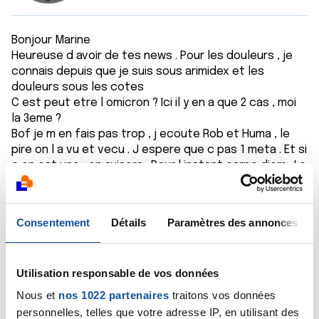
Bonjour Marine
Heureuse d avoir de tes news . Pour les douleurs , je
connais depuis que je suis sous arimidex et les
douleurs sous les cotes
C est peut etre l omicron ? Ici il y en a que 2 cas , moi
la 3eme ?
Bof je m en fais pas trop , j ecoute Rob et Huma , le
pire on l a vu et vecu . J espere que c pas 1 meta . Et si
c en est une , on avisera . Pour l instant carpe diem . Le
regime anti choco , c est la semaine proch . Profite
bien de tes proches et l année nouvelle sera meilleure
pour nous tous . Bon reveillon et belle
Consentement
Détails
Paramètres des annonces
Et heureuse année .
Bises Roxane
Utilisation responsable de vos données
Citer
Nous et
nos 1022 partenaires
traitons vos données
personnelles, telles que votre adresse IP, en utilisant des