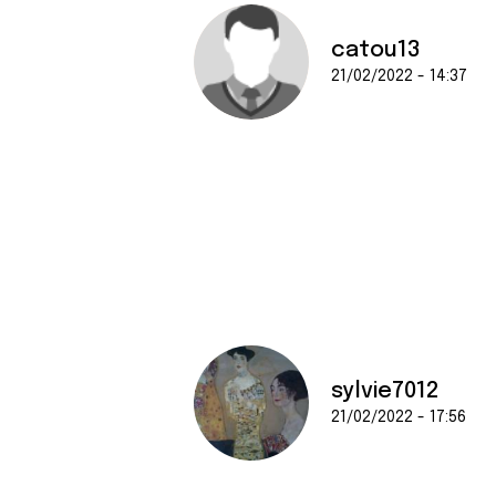
e
n
catou13
t
21/02/2022 - 14:37
e
m
e
n
t
sylvie7012
21/02/2022 - 17:56