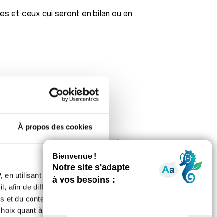
s et ceux qui seront en bilan ou en
À propos des cookies
avec les enfants. Béatrice c’est
 pleins de bisous baveux!
 en utilisant des
, afin de diffuser des
s et du contenu, ainsi que de
oix quant à l'utilisation de