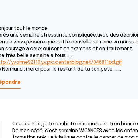
onjour tout le monde
près une semaine stressante,compliquée,avec des décisions
'entre vous,j'espère que cette nouvelle semaine va nous ap
on courage a ceux qui sont en examens et en traitement.
e très belle semaine a tous ......
ttp://yvonne92110.y.v.pic.centerblog.net/046811bd.gif
 Normand : merci pour le restant de ta tempête ........
épondre
Coucou Rob, je te souhaite moi aussi une très bonne
De mon côté, c’est semaine VACANCES avec les enfant
formation prévue à la ligue contre le cancer de mon 