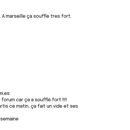
A marseille ça souffle tres fort.
mi.es
forum car ça a soufflé fort !!!!
artis ce matin, ça fait un vide et ses
e semaine