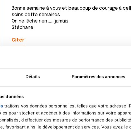
Bonne semaine à vous et beaucoup de courage à celle
soins cette semaines
On ne lâche rien ...... jamais
Stéphane
Citer
Détails
Paramètres des annonces
Bonjour,
Bonne semaine à tous! Merci Rob ,moi aussi vacances 
sûr qu’à 6mois un bébé ça occupe bien je te souhaite
vos données
Béné
es
traitons vos données personnelles, telles que votre adresse IP,
Citer
es pour stocker et accéder à des informations sur votre appareil
sonnalisés, d'effectuer des mesures de performance des publicité
e, favorisant ainsi le développement de services. Vous avez le ch