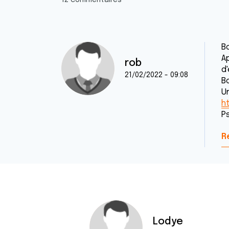
12 commentaires
B
A
rob
d
21/02/2022 - 09:08
B
Un
h
Ps
R
Lodye