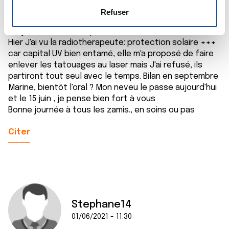
e
déclaration sur les cookies.
Refuser
Super Rob, merci de partager! Ça me donne envie de
n
me jeter dans la mer puis: moules frites en terrasse....
t
Les cookies nous permettent de personnaliser le contenu
Hier J'ai vu la radiotherapeute: protection solaire +++
e
et les annonces, d'offrir des fonctionnalités relatives aux
car capital UV bien entamé, elle m'a proposé de faire
m
médias sociaux et d'analyser notre trafic. Nous
enlever les tatouages au laser mais J'ai refusé, ils
e
partageons également des informations sur l'utilisation de
partiront tout seul avec le temps. Bilan en septembre
n
notre site avec nos partenaires de médias sociaux, de
Marine, bientôt l'oral ? Mon neveu le passe aujourd'hui
t
publicité et d'analyse, qui peuvent combiner celles-ci
et le 15 juin , je pense bien fort à vous
avec d'autres informations que vous leur avez fournies
Bonne journée à tous les zamis., en soins ou pas
ou qu'ils ont collectées lors de votre utilisation de leurs
Citer
services.
Stephane14
01/06/2021 - 11:30