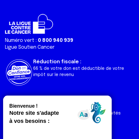
Numéro vert :
0 800 940 939
Ligue Soutien Cancer
Réduction fiscale :
66 % de votre don est déductible de votre
impôt sur le revenu
Liens utiles
Espaces
Nos actualités
Forum
Nos publications
Espace Ligue & comités
Contact
Espace chercheur
Devenir partenaire
Espace presse
Magazine Vivre
Intranet