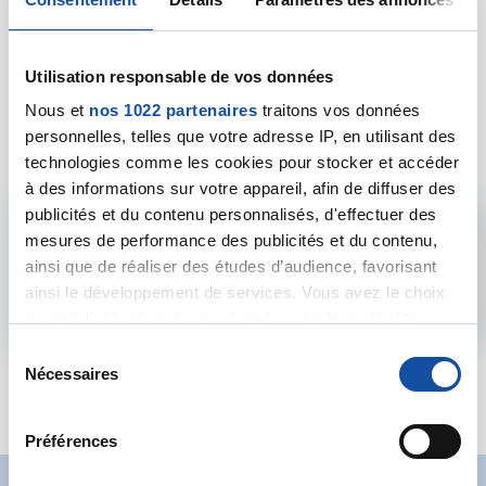
Utilisation responsable de vos données
Les intervenants du
Nous et
nos 1022 partenaires
traitons vos données
personnelles, telles que votre adresse IP, en utilisant des
forum
technologies comme les cookies pour stocker et accéder
à des informations sur votre appareil, afin de diffuser des
publicités et du contenu personnalisés, d'effectuer des
Admin forum
mesures de performance des publicités et du contenu,
ainsi que de réaliser des études d’audience, favorisant
Voir le profil
ainsi le développement de services. Vous avez le choix
quant à l'utilisation de vos données et à leurs finalités.
Vous pouvez modifier ou retirer votre consentement à
S
tout moment en consultant la Déclaration relative aux
Nécessaires
é
cookies ou en cliquant sur l'icône de confidentialité.
l
e
Préférences
Si vous le permettez, nous aimerions également :
c
Collecter des informations sur votre localisation
t