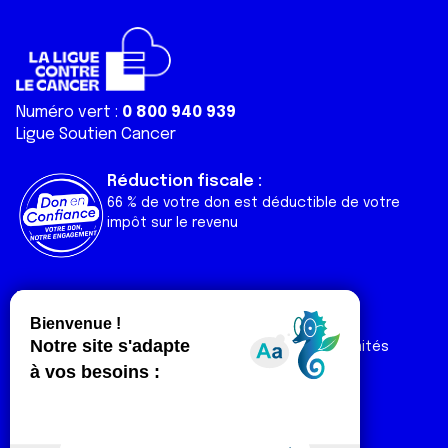
ou qu'ils ont collectées lors de votre utilisation de leurs
services.
Numéro vert :
0 800 940 939
Ligue Soutien Cancer
Réduction fiscale :
66 % de votre don est déductible de votre
impôt sur le revenu
Liens utiles
Espaces
Nos actualités
Forum
Nos publications
Espace Ligue & comités
Contact
Espace chercheur
Devenir partenaire
Espace presse
Magazine Vivre
Intranet