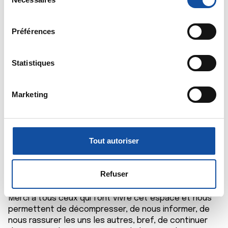
é
cookies ou en cliquant sur l'icône de confidentialité.
l
e
Préférences
Si vous le permettez, nous aimerions également :
c
Souricette
Collecter des informations sur votre localisation
t
02/01/2022 - 12:05
géographique qui peuvent être précises à plusieurs
i
Statistiques
mètres près
o
Identifier votre appareil en l'analysant activement
n
Marketing
Bonjour Rob, contente de te retrouver. Comme je ne
pour en relever les caractéristiques spécifiques
d
suis pas sûre que tu sois allé sur ton dernier post -en
(empreintes digitales).
u
direct de la médiathèque- je recopie ici mon message
c
Pour en savoir plus sur le traitement de vos données
d'il y a quelques jours : Bonne année à Toi et Madame,
o
personnelles et définir vos préférences, reportez-vous à
Tout autoriser
et bien sûr bonne année à tous les galériens (ennes)
n
la
section « Détails »
. Vous pouvez modifier ou retirer
qui viennent sur ce forum. Merci au Docteur Marceau
s
votre consentement à tout moment à partir de la
pour son indéfectible présence et ces mots
e
déclaration sur les cookies.
Refuser
rassurants, Merci à Rob pour sa bonne humeur
n
inaltérable, à Stéphane, et Merc, Merci, Mille fois
t
Les cookies nous permettent de personnaliser le contenu
Merci à tous ceux qui font vivre cet espace et nous
e
permettent de décompresser, de nous informer, de
et les annonces, d'offrir des fonctionnalités relatives aux
nous rassurer les uns les autres, bref, de continuer
m
médias sociaux et d'analyser notre trafic. Nous