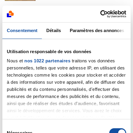
Coucou Rob et tout le monde,
Je renouvelle ici mes voeux de nouvelle année. Merci
Rob pour la force que tu insuffles sur ce forum, jour
Consentement
Détails
Paramètres des annonces
après jour, tu es un exemple de ténacité pour
combattre le K et pour ta manière de voir la vie en
général !
Utilisation responsable de vos données
Même si le K s'éloigne petit à petit pour moi (mon foie
Nous et
nos 1022 partenaires
traitons vos données
ne s'avouera pas vaincu !), j'ai toujours autant de
personnelles, telles que votre adresse IP, en utilisant des
plaisir et besoin de venir prendre de vos nouvelles sur
le forum, car j'y lis souvent des messages d'une
technologies comme les cookies pour stocker et accéder
grande profondeur qui m'inspirent dans beaucoup de
à des informations sur votre appareil, afin de diffuser des
domaines de la vie. Donc MERCI à tous, au Dr. Marceau,
publicités et du contenu personnalisés, d'effectuer des
et aux soignants bien sûr.
mesures de performance des publicités et du contenu,
Bonne journée à tous
ainsi que de réaliser des études d’audience, favorisant
ainsi le développement de services. Vous avez le choix
Citer
quant à l'utilisation de vos données et à leurs finalités.
Vous pouvez modifier ou retirer votre consentement à
S
tout moment en consultant la Déclaration relative aux
Nécessaires