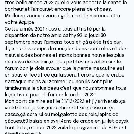
très belle année 2022,qu'elle vous apporte la santé,le
bonheur,et l'amour,et encore pleins de choses.
Meilleurs voeux a vous également Dr marceau et a
votre équipe .
Cette année 2021 nous a tous attristé par la
disparition de notre amie cathy 92 le jeudi 30
septembre,nous l'aimions tous et çà a été très dur .
Il y a eu des coups de mou,des bons contrôles et des
mauvais,des bonnes et moins bonnes nouvelles,plus
de news de certain,et des petites nouvelles sur le
forum,bon je dois avouer que la gente masculine est
en sous effectif ce qui laisserait croire que le crabe
s'attaque moins au zomme ?ou non ils sont plus
timide,mais le plus beau c'est que nous sommes tous
là,motivée pour défoncer le crabe 2022;
Mon point de mire est le 31/12/2022 et j'y arriverais,çà
va être dur je sais,mais chui prêt,sa passe ou çà
casse,çà sera lui ou moi,galette des rois,lapins de
pâques,59 balais en avril,4ans de crabe en juillet,cayak
tout l'été, et noël 2022,voilà le programme de ROB est