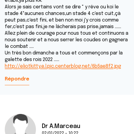
établi,ya plus KA.
Alors je sais certains vont se dire " y rêve ou koi le
stade 4"aucunes chances,un stade 4 c'est cuit,çà
peut pas,c'est fini, et ben non moi j'y crois comme
fer,c'est pas fini,je ne lâcherais pas prise,jamais .......
Allez plein de courage pour nous tous et continuons a
nous soutenir et a nous serrer les coudes on gagnera
le combat .....
Un très bon dimanche a tous et commençons par la
galette des rois 2022 ......
http://eliotkitty.e.l.pic.centerblog.net/6b5ae8f2.jpg
Répondre
Dr A.Marceau
02/01/2022 - 10:22