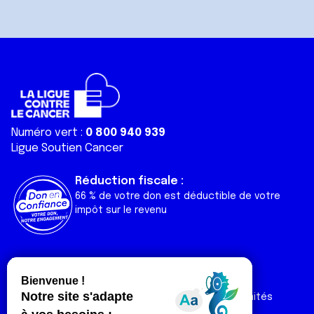
Numéro vert :
0 800 940 939
Ligue Soutien Cancer
Réduction fiscale :
66 % de votre don est déductible de votre
impôt sur le revenu
Liens utiles
Espaces
Nos actualités
Forum
Nos publications
Espace Ligue & comités