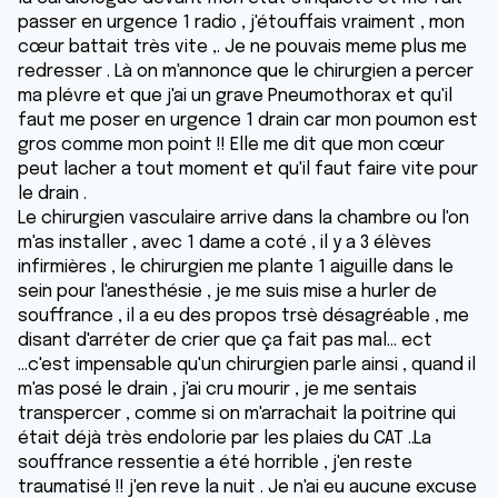
passer en urgence 1 radio , j'étouffais vraiment , mon
cœur battait très vite ,. Je ne pouvais meme plus me
redresser . Là on m'annonce que le chirurgien a percer
ma plévre et que j'ai un grave Pneumothorax et qu'il
faut me poser en urgence 1 drain car mon poumon est
gros comme mon point !! Elle me dit que mon cœur
peut lacher a tout moment et qu'il faut faire vite pour
le drain .
Le chirurgien vasculaire arrive dans la chambre ou l'on
m'as installer , avec 1 dame a coté , il y a 3 élèves
infirmières , le chirurgien me plante 1 aiguille dans le
sein pour l'anesthésie , je me suis mise a hurler de
souffrance , il a eu des propos trsè désagréable , me
disant d'arréter de crier que ça fait pas mal... ect
...c'est impensable qu'un chirurgien parle ainsi , quand il
m'as posé le drain , j'ai cru mourir , je me sentais
transpercer , comme si on m'arrachait la poitrine qui
était déjà très endolorie par les plaies du CAT ..La
souffrance ressentie a été horrible , j'en reste
traumatisé !! j'en reve la nuit . Je n'ai eu aucune excuse