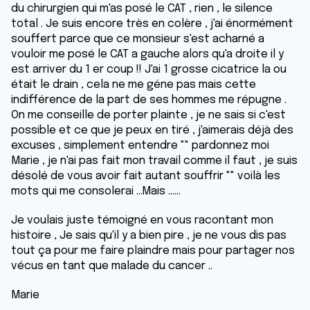
du chirurgien qui m'as posé le CAT , rien , le silence
total . Je suis encore très en colère , j'ai énormément
souffert parce que ce monsieur s'est acharné a
vouloir me posé le CAT a gauche alors qu'a droite il y
est arriver du 1 er coup !! J'ai 1 grosse cicatrice la ou
était le drain , cela ne me géne pas mais cette
indifférence de la part de ses hommes me répugne .
On me conseille de porter plainte , je ne sais si c'est
possible et ce que je peux en tiré , j'aimerais déjà des
excuses , simplement entendre "" pardonnez moi
Marie , je n'ai pas fait mon travail comme il faut , je suis
désolé de vous avoir fait autant souffrir "" voilà les
mots qui me consolerai ...Mais ......
Je voulais juste témoigné en vous racontant mon
histoire , Je sais qu'il y a bien pire , je ne vous dis pas
tout ça pour me faire plaindre mais pour partager nos
vécus en tant que malade du cancer ..
Marie