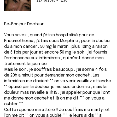
22/10/2015 - 12:10
Re-Bonjour Docteur ..
Vous savez , quand j'étais hospitalisé pour ce
Pneumothorax , j'étais sous Morphine , pour la douleur
du a mon cancer , 50 mg le matin , plus 10mg a raison
de 6 fois par jour et encore 50 mg le soir , j'ai fournis
l'ordonnance aux infirmières , qui m'ont donné mon
traitement la journée .
Mais le soir , je souffrais beaucoup , j'ai sonné 4 fois
de 20h a minuit pour demander mon cachet . Les
infirmières me disaient "" on va venir veuillez attendre
"" épuisé par la douleur je me suis endormie , mais la
douleur m'as réveillé a 1h15 , j'ai appeler pour que l'ont
me donne mon cachet et là on me dit """ on vous a
oublier """ ....
Cette réponse ma attéré !! Je souffrais me martyr et
l'on me dit "" on vous a oublié """ je leurs ai dis "" si