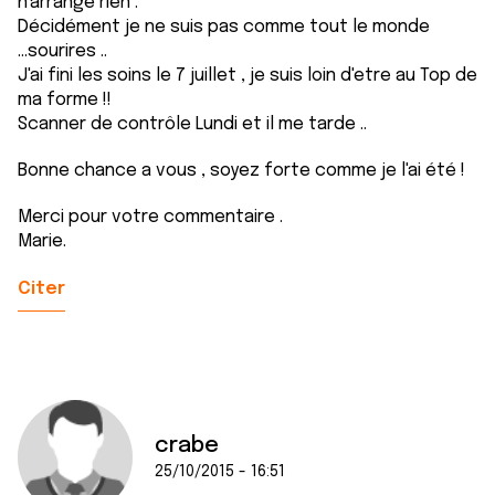
n'arrange rien .
avec d'autres informations que vous leur avez fournies
Décidément je ne suis pas comme tout le monde
ou qu'ils ont collectées lors de votre utilisation de leurs
...sourires ..
services.
J'ai fini les soins le 7 juillet , je suis loin d'etre au Top de
ma forme !!
Scanner de contrôle Lundi et il me tarde ..
Bonne chance a vous , soyez forte comme je l'ai été !
Merci pour votre commentaire .
Marie.
Citer
crabe
25/10/2015 - 16:51