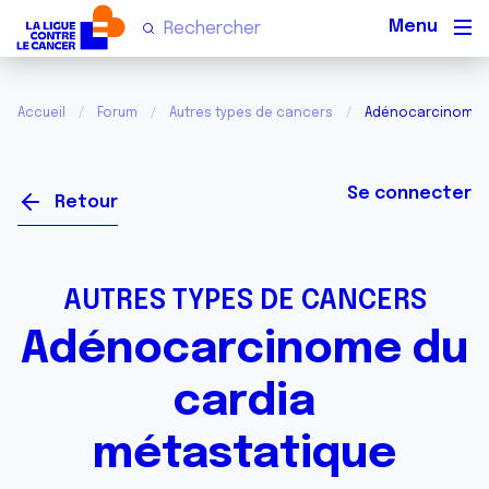
Men
Accueil
Forum
Autres types de cancers
Adénocarcinome d
Se connecter
Retour
AUTRES TYPES DE CANCERS
Adénocarcinome du
cardia
métastatique