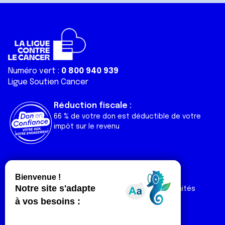
Numéro vert :
0 800 940 939
Ligue Soutien Cancer
Réduction fiscale :
66 % de votre don est déductible de votre
impôt sur le revenu
Liens utiles
Espaces
Nos actualités
Forum
Nos publications
Espace Ligue & comités
Contact
Espace chercheur
Devenir partenaire
Espace presse