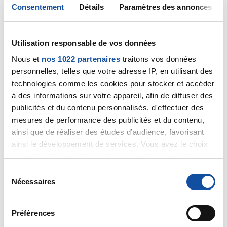
Consentement
Détails
Paramètres des annonces
Utilisation responsable de vos données
Julietta
Je vais aussi bien que possible. J'ai repris 4 kgs mais
Nous et
nos 1022 partenaires
traitons vos données
maintenant je mange correctement.
personnelles, telles que votre adresse IP, en utilisant des
Peut-être pouvez vous demander l'aide d'un(e)
technologies comme les cookies pour stocker et accéder
diététicien(ne)
à des informations sur votre appareil, afin de diffuser des
J'ai pris quelques compléments alimentaires qui ont
publicités et du contenu personnalisés, d'effectuer des
stoppé ma perte de poids. C'est pas super bon mais
mesures de performance des publicités et du contenu,
efficace et remboursés par la Secu si prescrit par
ainsi que de réaliser des études d’audience, favorisant
l'oncologue
ainsi le développement de services. Vous avez le choix
Citer
quant à l'utilisation de vos données et à leurs finalités.
Vous pouvez modifier ou retirer votre consentement à
S
tout moment en consultant la Déclaration relative aux
Nécessaires
é
cookies ou en cliquant sur l'icône de confidentialité.
l
e
Préférences
Si vous le permettez, nous aimerions également :
c
Lodye