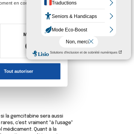
moment en consultant la
es à plusieurs mètres près
Marketing
s spécifiques (empreintes
, reportez-vous à la
section «
claration sur les cookies.
Tout autoriser
nnalités relatives aux médias
on de notre site avec nos
 d'autres informations que
si la gemcitabine sera aussi
rares, c'est vraiment "à l'usage"
tel médicament. Quant à la