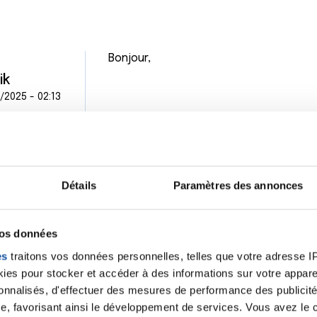
Bonjour,
ik
/2025 - 02:13
Je souffre moi aussi d’un angiosarco
congénital du membre supérieur G (sy
nombreuses séances de Taxol, puis un
reprendre la Gemzar. Mon chirurgien m
Détails
Paramètres des annonces
de peau. L’oncologue m’a prévenu que l
mais je souhaite tenter cette option 
vos données
es
traitons vos données personnelles, telles que votre adresse IP,
es pour stocker et accéder à des informations sur votre appareil
Je vous souhaite beaucoup de courage
sonnalisés, d'effectuer des mesures de performance des publicité
de pouvoir échanger avec quelqu’un qu
e, favorisant ainsi le développement de services. Vous avez le ch