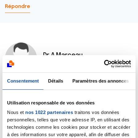
Répondre
Dr A.Marceau
10/02/2022 - 09:08
Consentement
Détails
Paramètres des annonces
Bonjour,
Il faudrait notifier votre demande directement auprès
Utilisation responsable de vos données
de votre comité départemental de La Ligue.
Bien cordialement
Nous et
nos 1022 partenaires
traitons vos données
Dr A.Marceau
personnelles, telles que votre adresse IP, en utilisant des
technologies comme les cookies pour stocker et accéder
Citer
à des informations sur votre appareil, afin de diffuser des