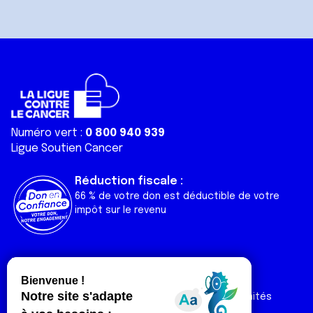
Numéro vert :
0 800 940 939
Ligue Soutien Cancer
Réduction fiscale :
66 % de votre don est déductible de votre
impôt sur le revenu
Liens utiles
Espaces
Nos actualités
Forum
Nos publications
Espace Ligue & comités