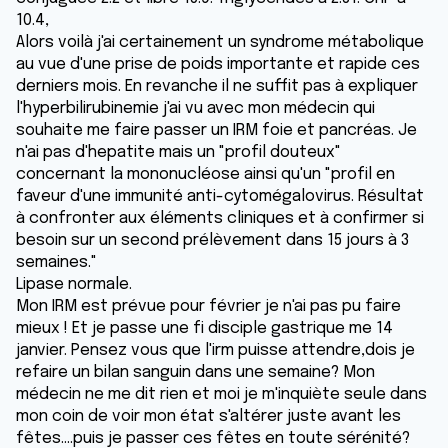
10.4,
Alors voilà j'ai certainement un syndrome métabolique
au vue d'une prise de poids importante et rapide ces
derniers mois. En revanche il ne suffit pas à expliquer
l'hyperbilirubinemie j'ai vu avec mon médecin qui
souhaite me faire passer un IRM foie et pancréas. Je
n'ai pas d'hepatite mais un "profil douteux"
concernant la mononucléose ainsi qu'un "profil en
faveur d'une immunité anti-cytomégalovirus. Résultat
à confronter aux éléments cliniques et à confirmer si
besoin sur un second prélèvement dans 15 jours à 3
semaines."
Lipase normale.
Mon IRM est prévue pour février je n'ai pas pu faire
mieux ! Et je passe une fi disciple gastrique me 14
janvier. Pensez vous que l'irm puisse attendre,dois je
refaire un bilan sanguin dans une semaine? Mon
médecin ne me dit rien et moi je m'inquiète seule dans
mon coin de voir mon état s'altérer juste avant les
fêtes....puis je passer ces fêtes en toute sérénité?