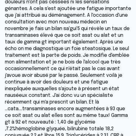
douleurs n'ont pas céssées ni les sensations
génantes. A cela s'est ajoutée une fatigue importante
que j'ai attribué au déménagement. A l'occasion d'une
consultation avec mon nouveau médecin en
novembre je fais un bilan sa'gui'5 qui révèle un taux de
transaminases élevé que ce soit asat ou alat et un
taux de gamma gt important également. Après une
écho on me diagnostique un foie steatosique. Le seul
traitement est la perte de poids. Je modifie d'emblée
mon alimentation et je ne bois de l'alcool que très
occasionnellement ce qui n'était pas le cas avant
j'avoue avoir abusé par le passé. Seulement voilà je
continue à avoir des douleurs et une fatigue
inexpliquée auxquelles s'ajoute à présent un état
nauséeux constant. J'ai donc vu un spécialiste
récemment qui m'a prescrit un bilan. Et là
...cata....transaminases encore augmentées à 93 que
ce soit asat ou alat elles sont au même taux! Gamma
gt à 92 et nouveauté : 1,40 de glycémie
,7.2%hémoglobine glyquée, bilirubine totale 18,2
conjuguée 2.2 et libre 15.9. Triglycérides à 2.31. CRP à