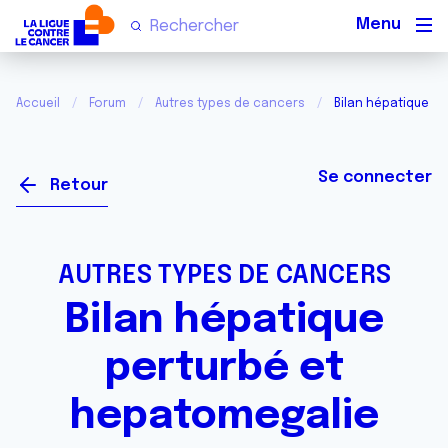
Men
Accueil
Forum
Autres types de cancers
Bilan hépatique p
Se connecter
Retour
AUTRES TYPES DE CANCERS
Bilan hépatique
perturbé et
hepatomegalie