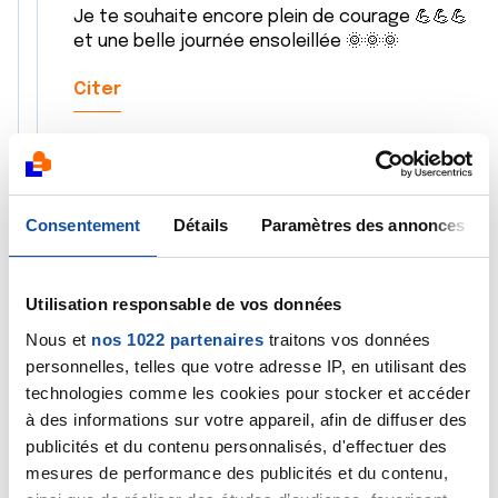
Je te souhaite encore plein de courage 💪💪💪
et une belle journée ensoleillée 🌞🌞🌞
Citer
Consentement
Détails
Paramètres des annonces
rob
28/06/2024 - 08:38
Utilisation responsable de vos données
Nous et
nos 1022 partenaires
traitons vos données
personnelles, telles que votre adresse IP, en utilisant des
Bonjour Laure , bonjour a tous ,
technologies comme les cookies pour stocker et accéder
à des informations sur votre appareil, afin de diffuser des
Pour info tu peux remplir la partie " profil " avec une
publicités et du contenu personnalisés, d'effectuer des
petite présentation si tu le souhaite .
mesures de performance des publicités et du contenu,