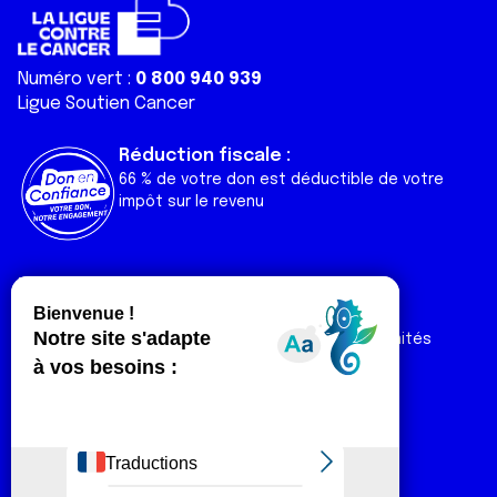
Numéro vert :
0 800 940 939
Ligue Soutien Cancer
Réduction fiscale :
66 % de votre don est déductible de votre
impôt sur le revenu
Liens utiles
Espaces
Nos actualités
Forum
Nos publications
Espace Ligue & comités
Contact
Espace chercheur
Devenir partenaire
Espace presse
Magazine Vivre
Intranet
Réseaux sociaux