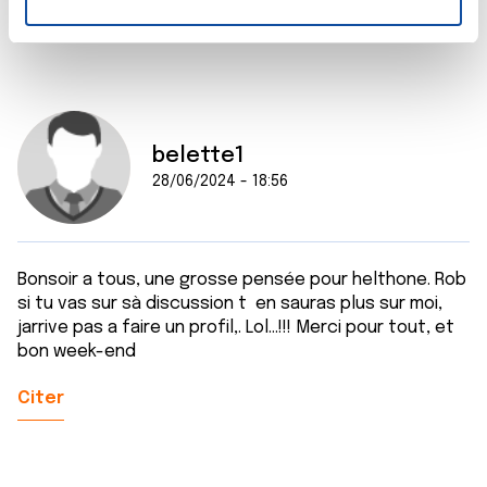
Citer
n
t
Les cookies nous permettent de personnaliser le contenu
e
et les annonces, d'offrir des fonctionnalités relatives aux
m
médias sociaux et d'analyser notre trafic. Nous
e
partageons également des informations sur l'utilisation de
n
notre site avec nos partenaires de médias sociaux, de
belette1
t
publicité et d'analyse, qui peuvent combiner celles-ci
28/06/2024 - 18:56
avec d'autres informations que vous leur avez fournies
ou qu'ils ont collectées lors de votre utilisation de leurs
services.
Bonsoir a tous, une grosse pensée pour helthone. Rob
si tu vas sur sà discussion t en sauras plus sur moi,
jarrive pas a faire un profil,. Lol...!!! Merci pour tout, et
bon week-end
Citer