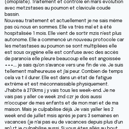
(omoplate). Traitement et contrôle en mars évolution
avec metzstases au poumon et clavicule coude
bassin.
Nouveau traitement et actuellement je ne sais même
pas où nous en sommes. Elle va très mal et à été
hospitalisée 1 mois. Elle vient de sortir mzis n'est plus
autonome. Elle a commencé un nouveau protocole car
les metastases au poumon se sont multipliées elle
est sous oxygène elle est confuse avec des accès
de paranoïa elle pleure beaucoup elle est angoissée
+++.... je sais qu'on s'avance vers une fin de vie. Je suis
tellement malheureuse et j'ai peur. Combien de temps
cela va t il durer. Elle est dans un état de fatigue
extrême et est méconnaissable physiquement.
J'habite à 270kms j y vais tous les week-end. Je ne
vais pas y aller ce week znd czr je dois aussi
m'occuper de mes enfants et de mon mari et de ma
maison. Mais je culpabilise déjà. Je vais yaller les 2
week end de juillet msis après je pars 3 semaines en
vacances (je n'ai pas eu de vacances depuis plus d'un
an) rt je culpabilise aussi. Si vous êtes allés au bout