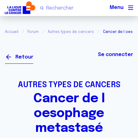
Men
Accueil
Forum
Autres types de cancers
Cancer de l oeso
Se connecter
Retour
AUTRES TYPES DE CANCERS
Cancer de l
oesophage
metastasé