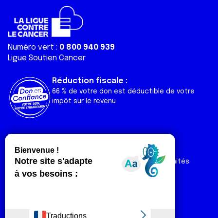
Numéro vert :
0 800 940 939
Ligue Soutien Cancer
Réduction fiscale :
66 % de votre don est déductible de votre
impôt sur le revenu
Liens utiles
Espaces
Nos actualités
Forum
Nos publications
Espace Ligue & comités
Contact
Espace chercheur
Devenir partenaire
Espace presse
Magazine Vivre
Intranet