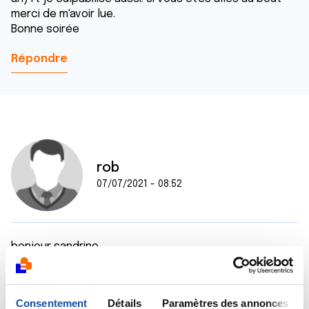
merci de m'avoir lue.
Bonne soirée
Répondre
rob
07/07/2021 - 08:52
bonjour sandrine,
si vous avez écrit ce post c'est que vous avez besoin
d'en parlé et vous êtes au bon endroit sur ce forum.
a vous lire on comprend aisément que le cancer de
Consentement
Détails
Paramètres des annonces
votre maman est en train d'évolué