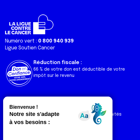
Numéro vert :
0 800 940 939
Ligue Soutien Cancer
Réduction fiscale :
66 % de votre don est déductible de votre
impôt sur le revenu
Liens utiles
Espaces
Nos actualités
Forum
Nos publications
Espace Ligue & comités
Contact
Espace chercheur
Devenir partenaire
Espace presse
Magazine Vivre
Intranet