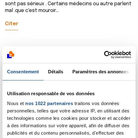
sont pas sérieux . Certains médecins ou autre parlent
mal .que c'est mouroir...
Citer
Sandrine Tom Mat Mil
Consentement
Détails
Paramètres des annonces
16/12/2024 - 23:11
Utilisation responsable de vos données
Bonjour
Nous et
nos 1022 partenaires
traitons vos données
personnelles, telles que votre adresse IP, en utilisant des
J’ai n’ai entendu que du bien de ce centre . Et il est
technologies comme les cookies pour stocker et accéder
vrai qu’il faut éviter de lire les avis sur internet car ils
à des informations sur votre appareil, afin de diffuser des
ne reflètent pas la réalité.
publicités et du contenu personnalisés, d'effectuer des
Je suis suivie à Grenoble à l’institut Hollard et les avis