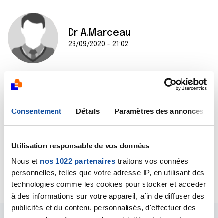
Dr A.Marceau
23/09/2020 - 21:02
Bonsoir Yohann,
C’est un même cancer qui, parti de l’estomac, s’est
propagé au foie. On parle alors de cancer primitif (de
Consentement
Détails
Paramètres des annonces
l’estomac) métastatique (au foie), dans le cas de
votre mère de cancer de l’estomac au stade 4.
Bien cordialement
Utilisation responsable de vos données
Dr A Marceau
Nous et
nos 1022 partenaires
traitons vos données
personnelles, telles que votre adresse IP, en utilisant des
Citer
technologies comme les cookies pour stocker et accéder
à des informations sur votre appareil, afin de diffuser des
publicités et du contenu personnalisés, d'effectuer des