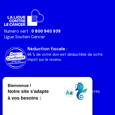
Numéro vert :
0 800 940 939
Ligue Soutien Cancer
Réduction fiscale :
66 % de votre don est déductible de votre
impôt sur le revenu
Liens utiles
Espaces
Nos actualités
Forum
Nos publications
Espace Ligue & comités
Contact
Espace chercheur
Devenir partenaire
Espace presse
Magazine Vivre
Intranet