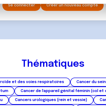
rafic. Nous partageons également des informations sur l'utilisati
Se connecter
Créer un nouveau compte
, de publicité et d'analyse, qui peuvent combiner celles-ci avec
ils ont collectées lors de votre utilisation de leurs services.
Thématiques
roïde et des voies respiratoires
Cancer du sein
ctum
Cancer de l'appareil génital féminin (col et 
au
Cancers urologiques (rein et vessie)
Can