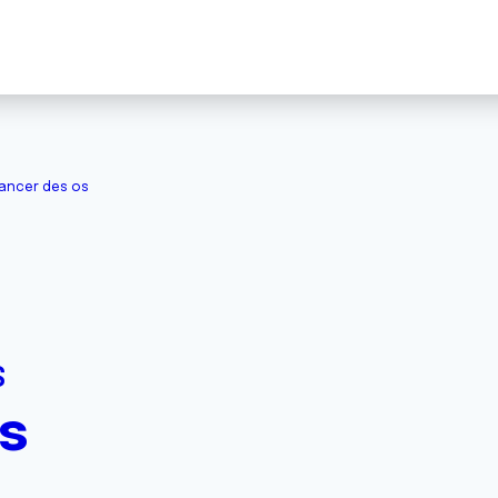
ancer des os
S
s