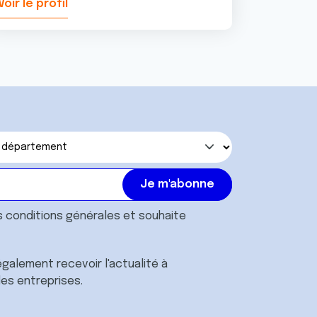
Voir le profil
Voir le pr
s
conditions générales
et souhaite
galement recevoir l'actualité à
des entreprises.