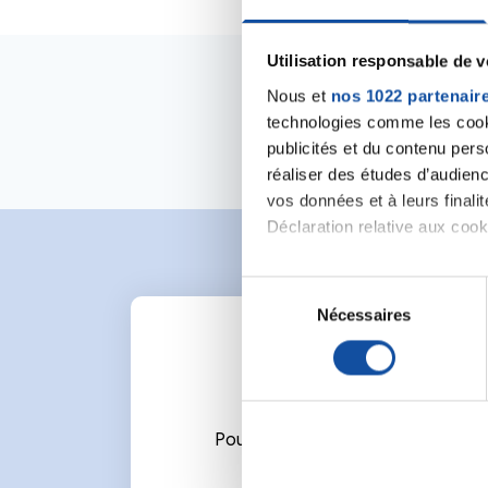
Utilisation responsable de 
Nous et
nos 1022 partenair
technologies comme les cooki
publicités et du contenu per
réaliser des études d’audienc
vos données et à leurs final
Déclaration relative aux cooki
Si vous le permettez, nous a
S
Collecter des informa
Nécessaires
é
Identifier votre appar
l
digitales).
e
Pour en savoir plus sur le tr
c
Détails »
. Vous pouvez modifi
t
Pour écrire un commentaire ou l
i
Les cookies nous permettent d
o