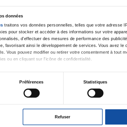
vos données
es
traitons vos données personnelles, telles que votre adresse IP,
es pour stocker et accéder à des informations sur votre appareil
sonnalisés, d'effectuer des mesures de performance des publicité
e, favorisant ainsi le développement de services. Vous avez le ch
ités. Vous pouvez modifier ou retirer votre consentement à tout 
es ou en cliquant sur l'icône de confidentialité.
imerions également :
tions sur votre localisation géographique qui peuvent être précis
Préférences
Statistiques
eil en l'analysant activement pour en relever les caractéristique
Ecrire un commentair
aitement de vos données personnelles et définir vos préférences
er ou retirer votre consentement à tout moment à partir de la dé
ancer une nouvelle discussion vous aurez besoin de vous 
Refuser
e personnaliser le contenu et les annonces, d'offrir des fonctio