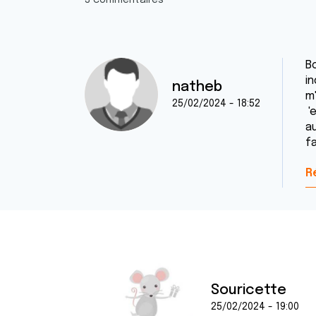
3 commentaires
Bo
in
natheb
m
25/02/2024 - 18:52
'
a
f
R
Souricette
25/02/2024 - 19:00