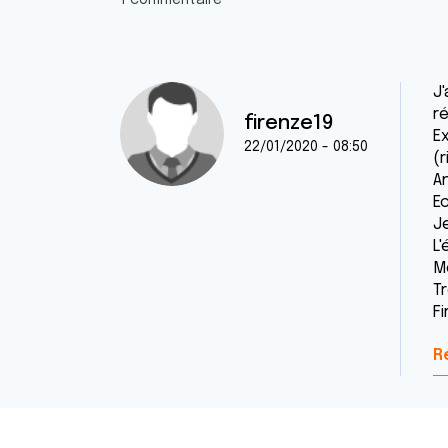
1 commentaire
J
r
firenze19
E
22/01/2020 - 08:50
(r
An
E
J
L
M
T
F
R