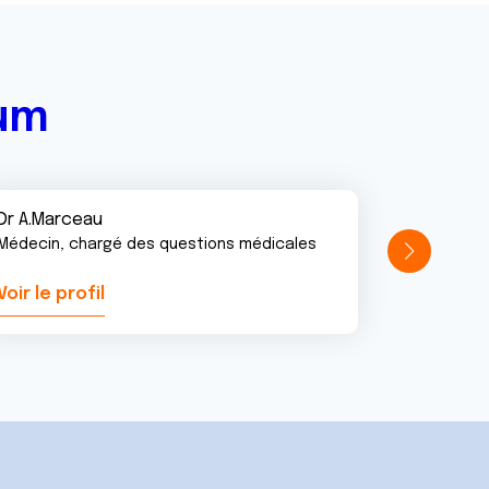
rum
Dr A.Marceau
Médecin, chargé des questions médicales
Voir le profil
Voir le pr