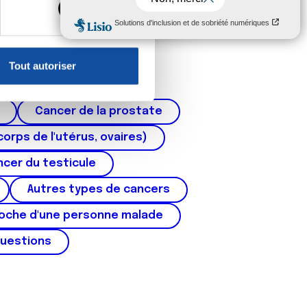
, reportez-vous à la
section «
claration sur les cookies.
Tout autoriser
nnalités relatives aux médias
on de notre site avec nos
Cancer de la prostate
 d'autres informations que
corps de l'utérus, ovaires)
cer du testicule
Autres types de cancers
roche d'une personne malade
questions