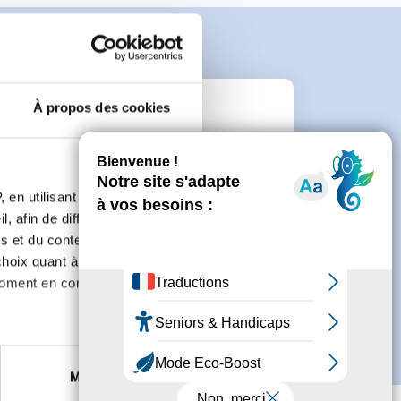
À propos des cookies
e
 en utilisant des
connecter ou de créer un compte.
, afin de diffuser des
s et du contenu, ainsi que de
oix quant à l'utilisation de
moment en consultant la
es à plusieurs mètres près
Marketing
s spécifiques (empreintes