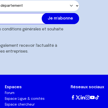
s
conditions générales
et souhaite
galement recevoir l'actualité à
des entreprises.
Espaces
Réseaux sociaux
Forum
Espace Ligue & comités
Fa
T
Lin
In
Yo
Tik
Espace chercheur