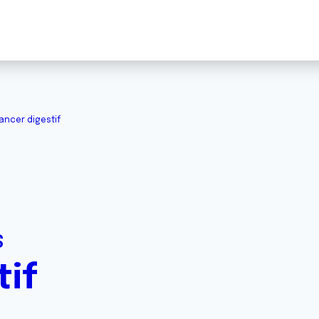
ancer digestif
S
tif