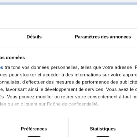
Détails
Paramètres des annonces
Ecrire un commentair
vos données
es
traitons vos données personnelles, telles que votre adresse IP,
ancer une nouvelle discussion vous aurez besoin de vous 
es pour stocker et accéder à des informations sur votre appareil
sonnalisés, d'effectuer des mesures de performance des publicité
Se connecter
Créer un nouveau compte
e, favorisant ainsi le développement de services. Vous avez le ch
ités. Vous pouvez modifier ou retirer votre consentement à tout 
es ou en cliquant sur l'icône de confidentialité.
imerions également :
tions sur votre localisation géographique qui peuvent être précis
Préférences
Statistiques
eil en l'analysant activement pour en relever les caractéristique