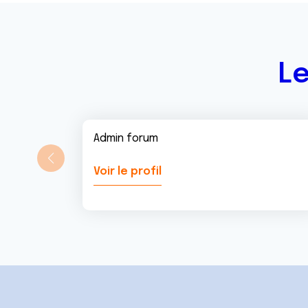
n
t
Le
Admin forum
Voir le profil