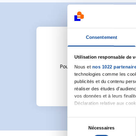
Consentement
Utilisation responsable de 
Nous et
nos 1022 partenair
Pour écrire un commentaire ou l
technologies comme les cooki
publicités et du contenu per
réaliser des études d’audienc
vos données et à leurs final
Déclaration relative aux cooki
Si vous le permettez, nous a
S
Collecter des informa
Nécessaires
é
Identifier votre appar
l