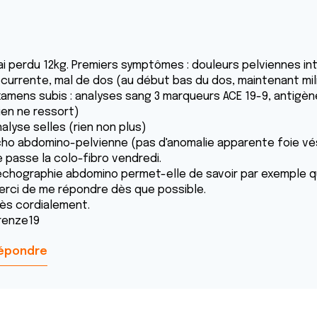
'ai perdu 12kg. Premiers symptômes : douleurs pelviennes in
écurrente, mal de dos (au début bas du dos, maintenant mili
xamens subis : analyses sang 3 marqueurs ACE 19-9, antigè
ien ne ressort)
alyse selles (rien non plus)
cho abdomino-pelvienne (pas d'anomalie apparente foie vé
e passe la colo-fibro vendredi.
'échographie abdomino permet-elle de savoir par exemple q
erci de me répondre dès que possible.
rès cordialement.
irenze19
épondre