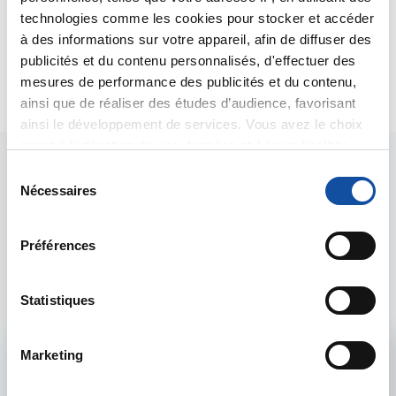
beaucoup de réconfort.
technologies comme les cookies pour stocker et accéder
Bien cordialement
à des informations sur votre appareil, afin de diffuser des
Dr A.Marceau
publicités et du contenu personnalisés, d'effectuer des
Citer
mesures de performance des publicités et du contenu,
ainsi que de réaliser des études d’audience, favorisant
ainsi le développement de services. Vous avez le choix
quant à l'utilisation de vos données et à leurs finalités.
Vous pouvez modifier ou retirer votre consentement à
S
tout moment en consultant la Déclaration relative aux
Nécessaires
é
cookies ou en cliquant sur l'icône de confidentialité.
l
e
Préférences
Les intervenants du
Si vous le permettez, nous aimerions également :
c
Collecter des informations sur votre localisation
t
forum
géographique qui peuvent être précises à plusieurs
i
Statistiques
mètres près
o
Identifier votre appareil en l'analysant activement
n
Marketing
Admin forum
pour en relever les caractéristiques spécifiques
d
(empreintes digitales).
u