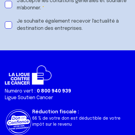
J'accepte les
conditions générales
et souhaite
m'abonner.
Je souhaite également recevoir l'actualité à
destination des entreprises.
Numéro vert :
0 800 940 939
Ligue Soutien Cancer
Réduction fiscale :
66 % de votre don est déductible de votre
impôt sur le revenu