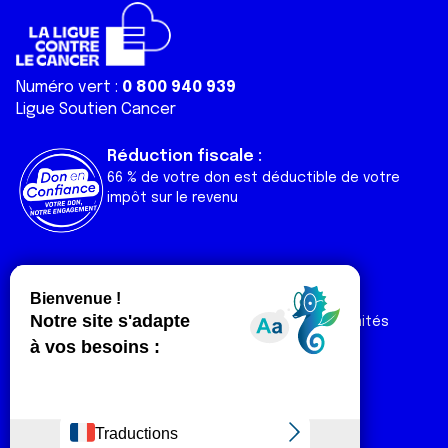
Numéro vert :
0 800 940 939
Ligue Soutien Cancer
Réduction fiscale :
66 % de votre don est déductible de votre
impôt sur le revenu
Liens utiles
Espaces
Nos actualités
Forum
Nos publications
Espace Ligue & comités
Contact
Espace chercheur
Devenir partenaire
Espace presse
Magazine Vivre
Intranet