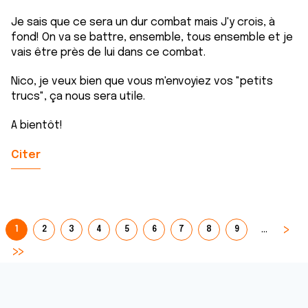
Je sais que ce sera un dur combat mais J'y crois, à
fond! On va se battre, ensemble, tous ensemble et je
vais être près de lui dans ce combat.
Nico, je veux bien que vous m'envoyiez vos "petits
trucs", ça nous sera utile.
A bientôt!
Citer
…
1
2
3
4
5
6
7
8
9