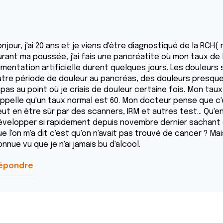
njour, j'ai 20 ans et je viens d'être diagnostiqué de la RCH(
urant ma poussée, j'ai fais une pancréatite où mon taux de l
imentation artificielle durent quelques jours. Les douleurs so
utre période de douleur au pancréas, des douleurs presqu
epas au point où je criais de douleur certaine fois. Mon tau
appelle qu'un taux normal est 60. Mon docteur pense que c'
eut en être sûr par des scanners, IRM et autres test... Qu'e
évelopper si rapidement depuis novembre dernier sachant 
e l'on m'a dit c'est qu'on n'avait pas trouvé de cancer ? Ma
nnue vu que je n'ai jamais bu d'alcool.
épondre