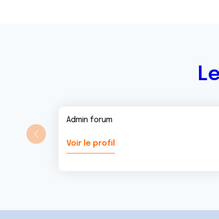
e
n
t
Le
Admin forum
Voir le profil