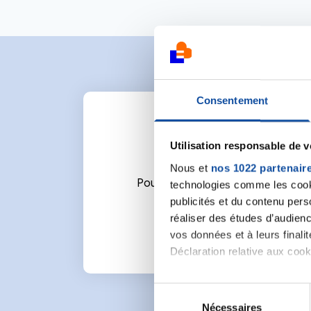
Consentement
Utilisation responsable de 
Nous et
nos 1022 partenair
Pour écrire un commentaire ou l
technologies comme les cooki
publicités et du contenu per
réaliser des études d’audienc
vos données et à leurs final
Déclaration relative aux cooki
Si vous le permettez, nous a
S
Collecter des informa
Nécessaires
é