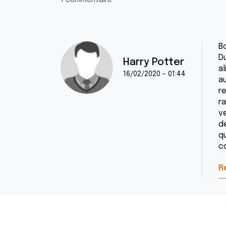
1 commentaire
Bo
D
Harry Potter
al
16/02/2020 - 01:44
a
r
r
v
d
qu
co
R