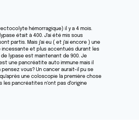
 rectocolyte hémorragique) il y a 4 mois.
ypase était à 400. J'ai été mis sous
nt partis. Mais j'ai eu ( et j'ai encore ) une
e incessante et plus accentués durant les
x de lypase est maintenant de 900. Je
est une pancréatite auto immune mais il
n pensez vous? Un cancer aurait-il pu se
qu'après une coloscopie la première chose
is les pancréatites n'ont pas d'origine