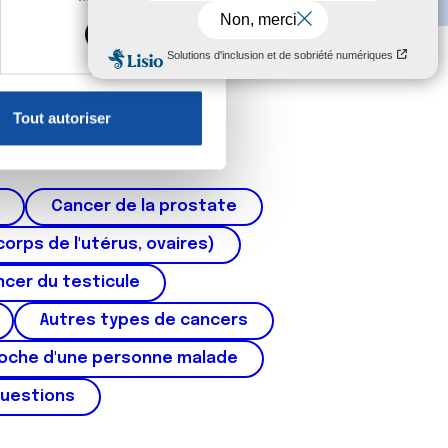
s spécifiques (empreintes
, reportez-vous à la
section «
claration sur les cookies.
Tout autoriser
nnalités relatives aux médias
on de notre site avec nos
 d'autres informations que
Cancer de la prostate
corps de l'utérus, ovaires)
cer du testicule
Autres types de cancers
roche d'une personne malade
questions