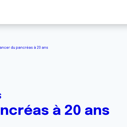
ancer du pancréas à 20 ans
S
ncréas à 20 ans