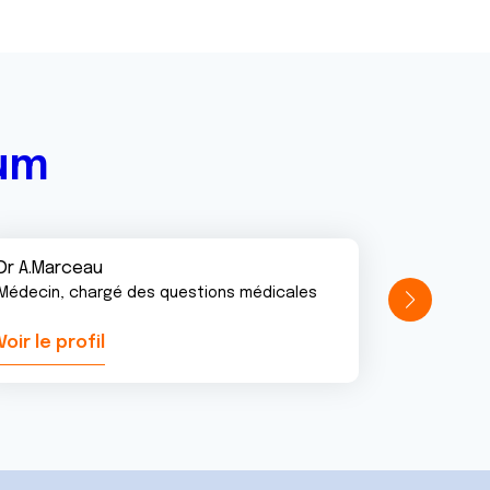
rum
Dr A.Marceau
Médecin, chargé des questions médicales
Voir le profil
Voir le pr