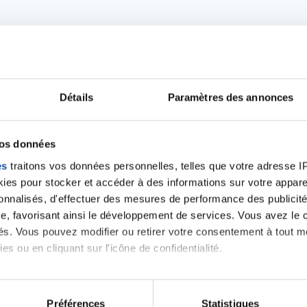
Détails
Paramètres des annonces
Ecrire un commentair
vos données
es
traitons vos données personnelles, telles que votre adresse IP,
ancer une nouvelle discussion vous aurez besoin de vous 
es pour stocker et accéder à des informations sur votre appareil
sonnalisés, d'effectuer des mesures de performance des publicité
e, favorisant ainsi le développement de services. Vous avez le ch
Se connecter
Créer un nouveau compte
ités. Vous pouvez modifier ou retirer votre consentement à tout 
es ou en cliquant sur l'icône de confidentialité.
imerions également :
tions sur votre localisation géographique qui peuvent être précis
Préférences
Statistiques