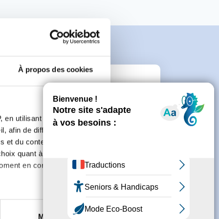
À propos des cookies
e
 en utilisant des
connecter ou de créer un compte.
, afin de diffuser des
s et du contenu, ainsi que de
oix quant à l'utilisation de
moment en consultant la
es à plusieurs mètres près
Marketing