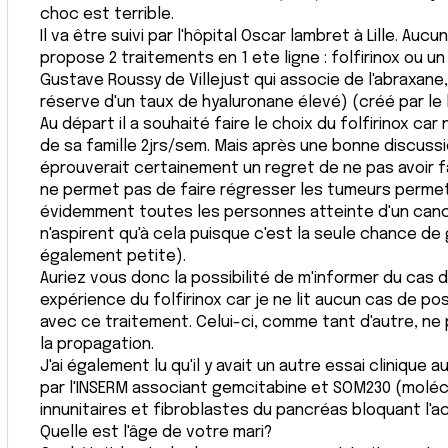
choc est terrible.
Il va être suivi par l'hôpital Oscar lambret à Lille. Aucu
propose 2 traitements en 1 ete ligne : folfirinox ou un 
Gustave Roussy de Villejust qui associe de l'abraxan
réserve d'un taux de hyaluronane élevé) (créé par le
Au départ il a souhaité faire le choix du folfirinox ca
de sa famille 2jrs/sem. Mais après une bonne discussi
éprouverait certainement un regret de ne pas avoir fait
ne permet pas de faire régresser les tumeurs permet
évidemment toutes les personnes atteinte d'un canc
n'aspirent qu'à cela puisque c'est la seule chance de
également petite).
Auriez vous donc la possibilité de m'informer du cas
expérience du folfirinox car je ne lit aucun cas de po
avec ce traitement. Celui-ci, comme tant d'autre, ne
la propagation.
J'ai également lu qu'il y avait un autre essai clinique au
par l'INSERM associant gemcitabine et SOM230 (molécul
innunitaires et fibroblastes du pancréas bloquant l'a
Quelle est l'âge de votre mari?