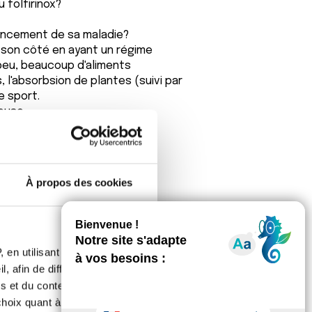
 folfirinox?
avancement de sa maladie?
son côté en ayant un régime
 peu, beaucoup d'aliments
 l'absorbsion de plantes (suivi par
e sport.
euse.
u secour, je suis là si vous
À propos des cookies
 en utilisant des
, afin de diffuser des
illet 2016, opération en octobre
s et du contenu, ainsi que de
semaines puis repos 1 semaine et il
oix quant à l'utilisation de