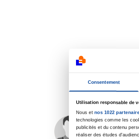
Consentement
Utilisation responsable de 
Nous et
nos 1022 partenair
technologies comme les cooki
publicités et du contenu per
mel64
réaliser des études d’audienc
20/02/2017 - 14:51