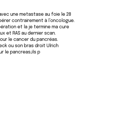
avec une metastase au foie le 28
pérer contrairement à l’oncologue.
pération et la je termine ma cure
x et RAS au dernier scan.
pour le cancer du pancréas.
ck ou son bras droit Ulrich
ur le pancreas,ils p