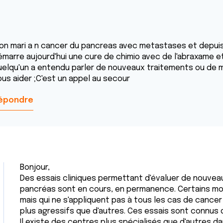
on mari a n cancer du pancreas avec metastases et depuis un
émarre aujourd'hui une cure de chimio avec de l'abraxame et
uelqu'un a entendu parler de nouveaux traitements ou de 
ous aider ;C'est un appel au secour
épondre
Bonjour,
Des essais cliniques permettant d'évaluer de nouvea
pancréas sont en cours, en permanence. Certains mo
mais qui ne s'appliquent pas à tous les cas de cance
plus agressifs que d'autres. Ces essais sont connu
Il existe des centres plus spécialisés que d'autres d