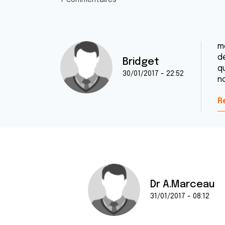
7 commentaires
m
d
Bridget
q
30/01/2017 - 22:52
n
R
Dr A.Marceau
31/01/2017 - 08:12