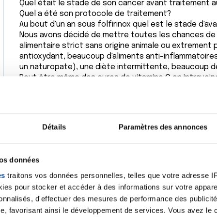
Quel était le stade de son cancer avant traitement au
Quel a été son protocole de traitement?
Au bout d'un an sous folfirinox quel est le stade d'
Nous avons décidé de mettre toutes les chances de 
alimentaire strict sans origine animale ou extrement
antioxydant, beaucoup d'aliments anti-inflammatoires,
un naturopate), une diète intermittente, beaucoup d
Peut être même des cures de vitamine C en intravein
Je comprend votre douleur, je comprend votre appel a
souhaiter en parler.
Citer
Détails
Paramètres des annonces
vos données
es
traitons vos données personnelles, telles que votre adresse IP,
Bonjour,
es pour stocker et accéder à des informations sur votre appareil
Mon papa a un cancer du pancréas: diagnostiqué en ju
sonnalisés, d'effectuer des mesures de performance des publicité
puis depuis il est en chimio un jour par semaine sur 3 
e, favorisant ainsi le développement de services. Vous avez le ch