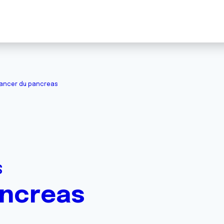
ancer du pancreas
S
ancreas