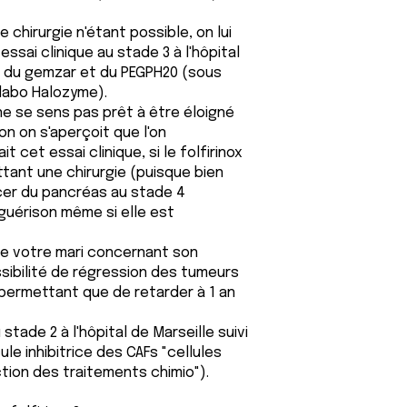
ne chirurgie n'étant possible, on lui
essai clinique au stade 3 à l'hôpital
e, du gemzar et du PEGPH20 (sous
 labo Halozyme).
r ne se sens pas prêt à être éloigné
on on s'aperçoit que l'on
 cet essai clinique, si le folfirinox
tant une chirurgie (puisque bien
er du pancréas au stade 4
 guérison même si elle est
 de votre mari concernant son
ssibilité de régression des tumeurs
 permettant que de retarder à 1 an
 stade 2 à l'hôpital de Marseille suivi
e inhibitrice des CAFs "cellules
ction des traitements chimio").