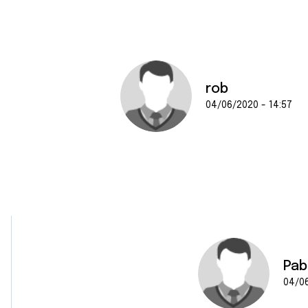
e
n
t
e
m
e
rob
n
04/06/2020 - 14:57
t
Pab
04/06