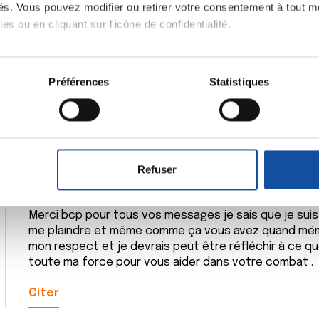
ités. Vous pouvez modifier ou retirer votre consentement à tout 
es ou en cliquant sur l'icône de confidentialité.
https://francoischarron.com/images/templates/gifs/
imerions également :
par contre c'est pas remboursé,bonne journée pablo
tions sur votre localisation géographique qui peuvent être précis
Préférences
Statistiques
PS:stéphane (tu vas pas un peu fort,c'est qu'un enfa
eil en l'analysant activement pour en relever les caractéristique
Citer
aitement de vos données personnelles et définir vos préférences
er ou retirer votre consentement à tout moment à partir de la dé
Refuser
e personnaliser le contenu et les annonces, d'offrir des fonctio
rafic. Nous partageons également des informations sur l'utilisati
Merci bcp pour tous vos messages je sais que je suis
, de publicité et d'analyse, qui peuvent combiner celles-ci avec
me plaindre et même comme ça vous avez quand même
ils ont collectées lors de votre utilisation de leurs services.
mon respect et je devrais peut être réfléchir à ce q
toute ma force pour vous aider dans votre combat .
Citer