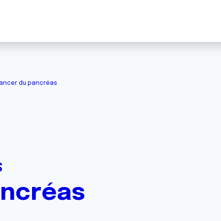
ancer du pancréas
S
ancréas