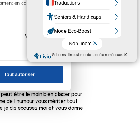
moment en consultant la
original/gif-humour-f…
.
es à plusieurs mètres près
Marketing
nt)
s spécifiques (empreintes
, reportez-vous à la
section «
claration sur les cookies.
Tout autoriser
nnalités relatives aux médias
on de notre site avec nos
 peut être le moin bien placer pour
 d'autres informations que
 de l’humour vous mériter tout
ue je dis excusez moi et vous donne