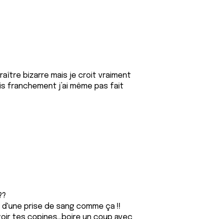
aître bizarre mais je croit vraiment
is franchement j’ai même pas fait
??
d'une prise de sang comme ça !!
voir tes copines...boire un coup avec