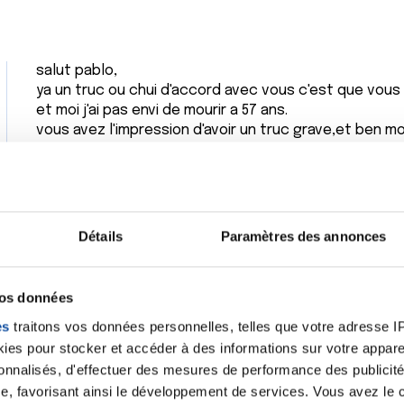
salut pablo,
ya un truc ou chui d'accord avec vous c'est que vous n
et moi j'ai pas envi de mourir a 57 ans.
vous avez l'impression d'avoir un truc grave,et ben moi l
donc je penses que pour en arriver a la conclusion d
vous régalez sur internet,c'est vrai que si on veut avo
aller.
nous avons une très grande compétence sur ce forum
franchement a 16 ans,vous n'avez pas autre chose a
Détails
Paramètres des annonces
cancers,j'ose même pas vous dire ce que je faisais a 1
grondez pablo,c'est pas mon style,mais quand y fo,y 
passons au traitement :
vos données
es
traitons vos données personnelles, telles que votre adresse IP,
https://rigolotes.fr/img/normal/20200518/7GG/202005
es pour stocker et accéder à des informations sur votre appareil
https://rigolotes.fr/img/normal/20200510/6ZC/2020051
sonnalisés, d'effectuer des mesures de performance des publicité
e, favorisant ainsi le développement de services. Vous avez le ch
https://francoischarron.com/images/templates/gifs/