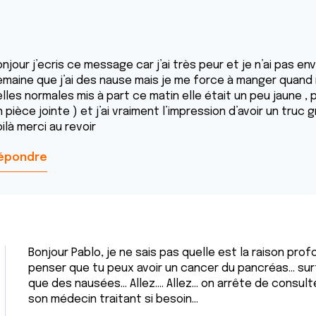
njour j’ecris ce message car j’ai très peur et je n’ai pas env
emaine que j’ai des nause mais je me force à manger quand m
lles normales mis à part ce matin elle était un peu jaune , pu
 pièce jointe ) et j’ai vraiment l’impression d’avoir un truc g
ilà merci au revoir
épondre
Bonjour Pablo, je ne sais pas quelle est la raison pro
penser que tu peux avoir un cancer du pancréas... s
que des nausées... Allez.... Allez... on arrête de consul
son médecin traitant si besoin...