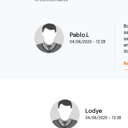
15 commentaires
Bo
s
Pablo.L
se
04/06/2020 - 12:28
en
Vo
R
Lodye
04/06/2020 - 13:38