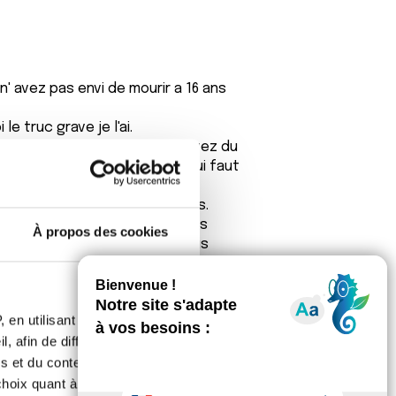
' avez pas envi de mourir a 16 ans
e truc grave je l'ai.
'un cancer au pancréas,vous avez du
ir un cancer et ben c'est là qui faut
 pour traiter ce genre de cas.
 foute que de vous trouvez des
À propos des cookies
6 ans,bon aller j'arrête de vous
fo.
 en utilisant des
18.jpg
, afin de diffuser des
0.jpg
s et du contenu, ainsi que de
oix quant à l'utilisation de
original/gifs-sports-…